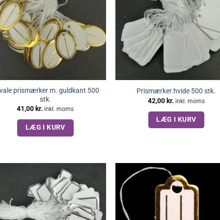
vale prismærker m. guldkant 500
Prismærker hvide 500 stk.
stk.
42,00
kr.
inkl. moms
41,00
kr.
inkl. moms
LÆG I KURV
LÆG I KURV