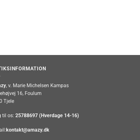
TIKSINFORMATION
zy
, v. Marie Michelsen Kampas
rehøjvej 16, Foulum
0 Tjele
 til os:
25788697 (Hverdage 14-16)
il:
kontakt@amazy.dk