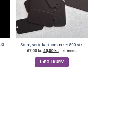
500
Store, sorte kartonmærker 500 stk.
Den
Den
67,00
kr.
45,00
kr.
inkl. moms
oprindelige
aktuelle
pris
pris
LÆG I KURV
var:
er:
67,00 kr..
45,00 kr..