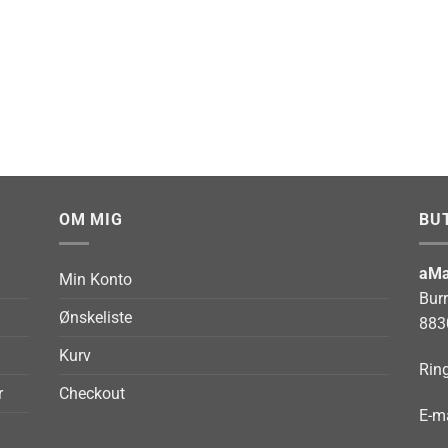
OM MIG
BU
aMa
Min Konto
Bur
Ønskeliste
883
Kurv
Ring
r
Checkout
E-ma