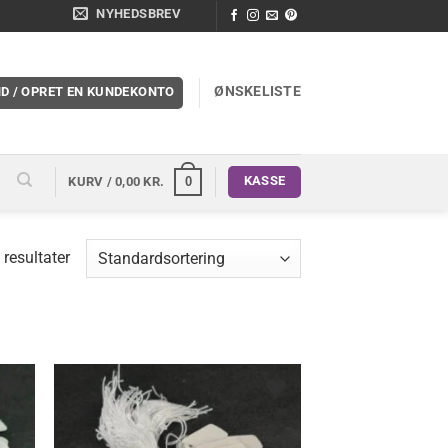
NYHEDSBREV
ØNSKELISTE
ND / OPRET EN KUNDEKONTO
KASSE
0
KURV /
0,00
KR.
 resultater