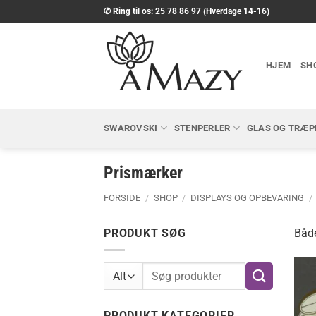
Fortsæt
✆ Ring til os: 25 78 86 97 (Hverdage 14-16)
til
indhold
HJEM
SH
SWAROVSKI
STENPERLER
GLAS OG TRÆP
Prismærker
FORSIDE
/
SHOP
/
DISPLAYS OG OPBEVARING
/
PRODUKT SØG
Både
Søg
efter:
PRODUKT KATEGORIER