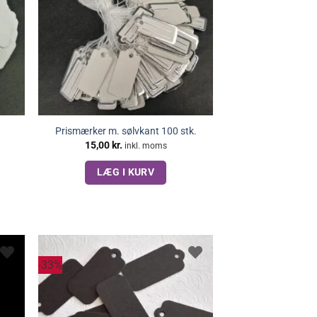
Prismærker m. sølvkant 100 stk.
15,00
kr.
inkl. moms
LÆG I KURV
-33%