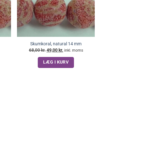
Skumkoral, natural 14 mm
Den
Den
68,00
kr.
49,00
kr.
inkl. moms
oprindelige
aktuelle
pris
pris
LÆG I KURV
var:
er:
68,00 kr..
49,00 kr..