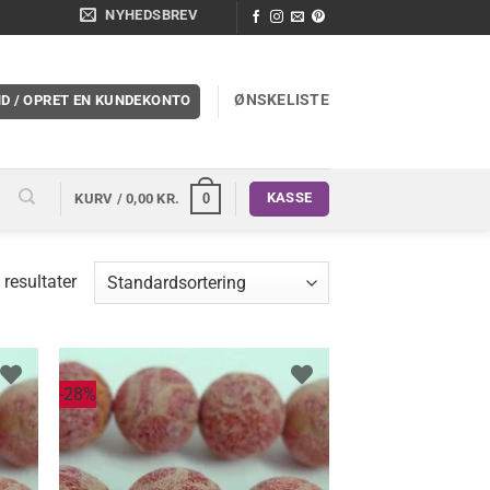
NYHEDSBREV
ØNSKELISTE
ND / OPRET EN KUNDEKONTO
KASSE
0
KURV /
0,00
KR.
 resultater
-28%