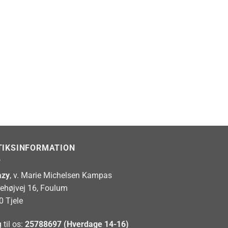
TIKSINFORMATION
zy
, v. Marie Michelsen Kampas
rehøjvej 16, Foulum
0 Tjele
 til os:
25788697 (Hverdage 14-16)