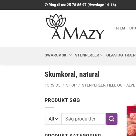
Fortsæt
✆ Ring til os: 25 78 86 97 (Hverdage 14-16)
til
indhold
HJEM
SH
SWAROVSKI
STENPERLER
GLAS OG TRÆP
Skumkoral, natural
FORSIDE
/
SHOP
/
STENPERLER, HELE OG HALVE
PRODUKT SØG
-15
Søg
efter:
PRODUKT KATEGORIER