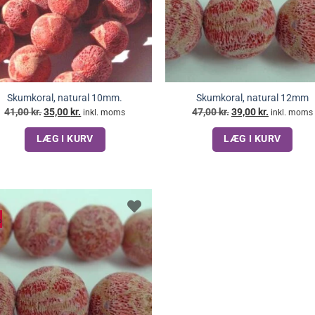
Skumkoral, natural 10mm.
Skumkoral, natural 12mm
Den
Den
Den
Den
41,00
kr.
35,00
kr.
47,00
kr.
39,00
kr.
inkl. moms
inkl. moms
oprindelige
aktuelle
oprindelige
aktuelle
pris
pris
pris
pris
LÆG I KURV
LÆG I KURV
var:
er:
var:
er:
41,00 kr..
35,00 kr..
47,00 kr..
39,00 kr..
%