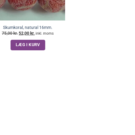
Skumkoral, natural 16mm.
Den
Den
75,00
kr.
52,00
kr.
inkl. moms
oprindelige
aktuelle
pris
pris
LÆG I KURV
var:
er:
75,00 kr..
52,00 kr..