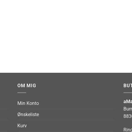
OM MIG
BU
aMa
Min Konto
Bur
Ønskeliste
883
Kurv
Ring