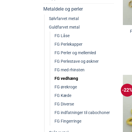
Metaldele og perler
Sølvfarvet metal
Guldfarvet metal
F
FG Låse
FG Perlekapper
FG Perler og mellemled
FG Perlestave og øskner
FG med rhinsten
FG vedhæng
FG ørekroge
-22
FG Kæde
FG Diverse
FG indfatninger til cabochoner
FG Fingerringe