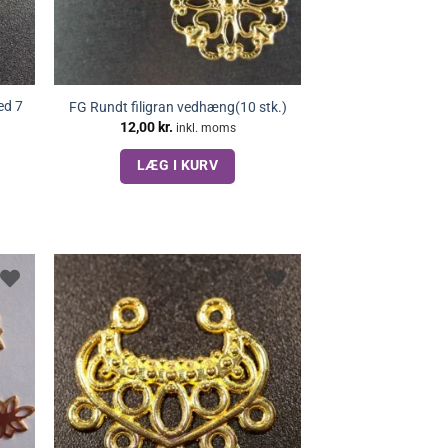
ed 7
FG Rundt filigran vedhæng(10 stk.)
12,00
kr.
inkl. moms
LÆG I KURV