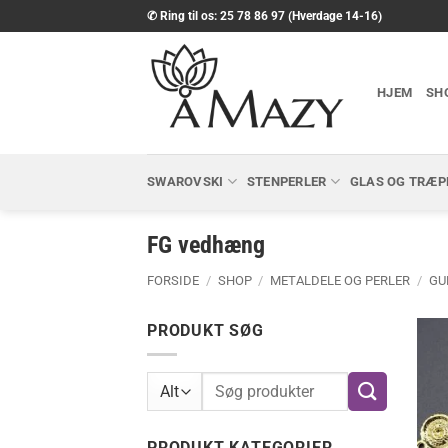
Fortsæt
✆ Ring til os: 25 78 86 97 (Hverdage 14-16)
til
indhold
HJEM
SH
SWAROVSKI
STENPERLER
GLAS OG TRÆP
FG vedhæng
FORSIDE
/
SHOP
/
METALDELE OG PERLER
/
GU
PRODUKT SØG
Søg
efter:
PRODUKT KATEGORIER