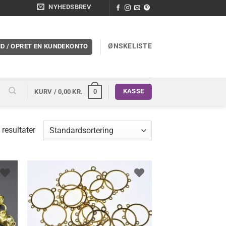
NYHEDSBREV
ØNSKELISTE
ND / OPRET EN KUNDEKONTO
KASSE
0
KURV /
0,00
KR.
 resultater