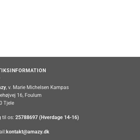
TIKSINFORMATION
zy
, v. Marie Michelsen Kampas
rehøjvej 16, Foulum
0 Tjele
 til os:
25788697 (Hverdage 14-16)
il:
kontakt@amazy.dk