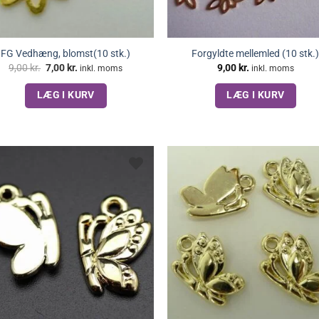
FG Vedhæng, blomst(10 stk.)
Forgyldte mellemled (10 stk.
Den
Den
9,00
kr.
7,00
kr.
9,00
kr.
inkl. moms
inkl. moms
oprindelige
aktuelle
pris
pris
LÆG I KURV
LÆG I KURV
var:
er:
9,00 kr..
7,00 kr..