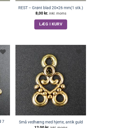
.
REST – Grønt blad 20×26 mm(1 stk.)
8,00
kr.
inkl. moms
LÆG I KURV
d 7
Små vedhæng med hjerte, antik guld
12,00
kr.
inkl. moms