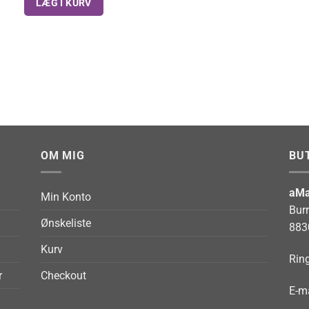
LÆG I KURV
OM MIG
BU
aMa
Min Konto
Bur
Ønskeliste
883
Kurv
Ring
r
Checkout
E-ma