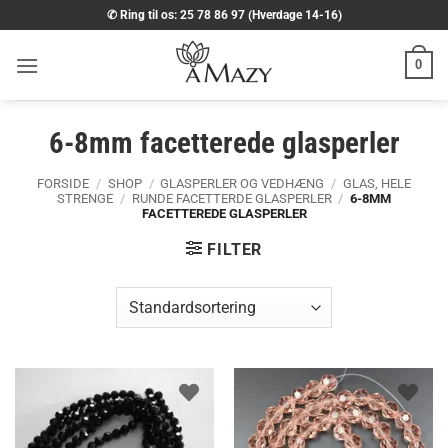
Fortsæt
✆ Ring til os: 25 78 86 97 (Hverdage 14-16)
til
indhold
0
6-8mm facetterede glasperler
FORSIDE
/
SHOP
/
GLASPERLER OG VEDHÆNG
/
GLAS, HELE
STRENGE
/
RUNDE FACETTERDE GLASPERLER
/
6-8MM
FACETTEREDE GLASPERLER
FILTER