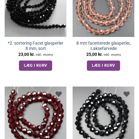
*2. sortering Facet glasperler
8 mm facetterede glasperler,
8 mm, sort
Laksefarvede
23,00
kr.
25,00
kr.
inkl. moms
inkl. moms
LÆG I KURV
LÆG I KURV