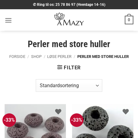
Fortsæt
✆ Ring til os: 25 78 86 97 (Hverdage 14-16)
til
indhold
0
Perler med store huller
FORSIDE
/
SHOP
/
LØSE PERLER
/
PERLER MED STORE HULLER
FILTER
-33%
-33%