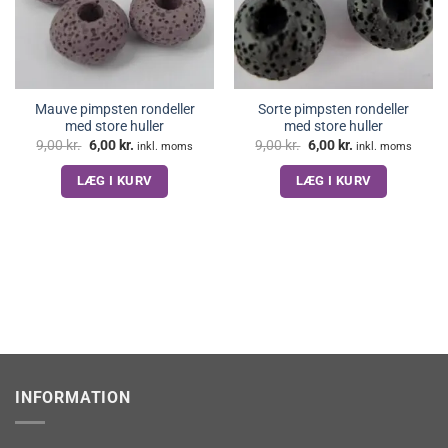
Mauve pimpsten rondeller
Sorte pimpsten rondeller
med store huller
med store huller
Den
Den
Den
Den
9,00
kr.
6,00
kr.
9,00
kr.
6,00
kr.
inkl. moms
inkl. moms
oprindelige
aktuelle
oprindelige
aktuelle
pris
pris
pris
pris
LÆG I KURV
LÆG I KURV
var:
er:
var:
er:
9,00 kr..
6,00 kr..
9,00 kr..
6,00 kr..
INFORMATION