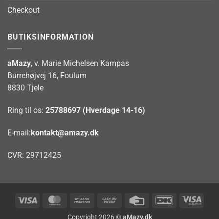
Checkout
BUTIKSINFORMATION
aMazy
, v. Marie Michelsen Kampas
Burrehøjvej 16, Foulum
8830 Tjele
Ring til os:
25788697 (Hverdage 14-16)
E-mail:
kontakt@amazy.dk
CVR: 29712425
Visa
MasterCard
Bank
Cash
Credit
DanKort
Visa
Transfer
on
Card
Elect
Copyright 2026 ©
aMazy.dk