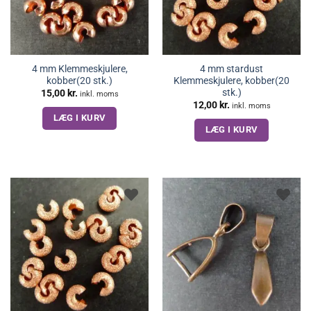
4 mm Klemmeskjulere,
4 mm stardust
kobber(20 stk.)
Klemmeskjulere, kobber(20
stk.)
15,00
kr.
inkl. moms
12,00
kr.
inkl. moms
LÆG I KURV
LÆG I KURV