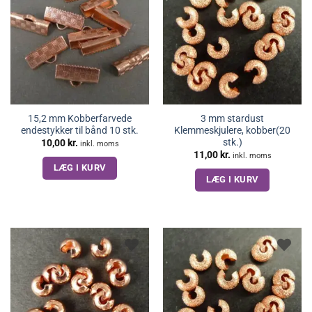
15,2 mm Kobberfarvede
3 mm stardust
endestykker til bånd 10 stk.
Klemmeskjulere, kobber(20
stk.)
10,00
kr.
inkl. moms
11,00
kr.
inkl. moms
LÆG I KURV
LÆG I KURV