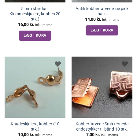
5 mm stardust
Antik kobberfarvede ice pick
Klemmeskjulere, kobber(20
bails
stk.)
14,00
kr.
inkl. moms
16,00
kr.
inkl. moms
LÆG I KURV
LÆG I KURV
Knudeskjulere, kobber (10
Kobberfarvede Små ternede
stk.)
endestykker til bånd 10 stk.
10,00
kr.
7,00
kr.
inkl. moms
inkl. moms