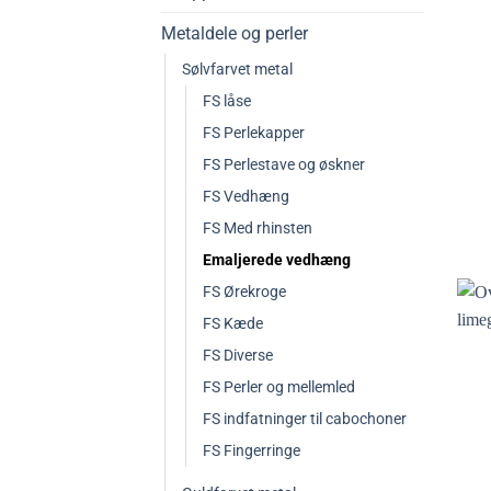
Metaldele og perler
Sølvfarvet metal
FS låse
FS Perlekapper
FS Perlestave og øskner
FS Vedhæng
FS Med rhinsten
Emaljerede vedhæng
FS Ørekroge
FS Kæde
FS Diverse
FS Perler og mellemled
FS indfatninger til cabochoner
FS Fingerringe