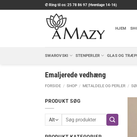
Fortsæt
✆ Ring til os: 25 78 86 97 (Hverdage 14-16)
til
indhold
HJEM
SH
SWAROVSKI
STENPERLER
GLAS OG TRÆP
Emaljerede vedhæng
FORSIDE
/
SHOP
/
METALDELE OG PERLER
/
SØ
PRODUKT SØG
Søg
efter:
PRODUKT KATEGORIER