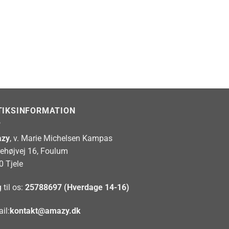
TIKSINFORMATION
zy
, v. Marie Michelsen Kampas
rehøjvej 16, Foulum
0 Tjele
 til os:
25788697 (Hverdage 14-16)
il:
kontakt@amazy.dk