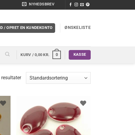
NYHEDSBREV
ØNSKELISTE
ND / OPRET EN KUNDEKONTO
KASSE
0
KURV /
0,00
KR.
 resultater