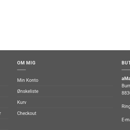
OM MIG
BU
aMa
Min Konto
Bur
Ønskeliste
883
Kurv
Ring
r
Checkout
E-ma