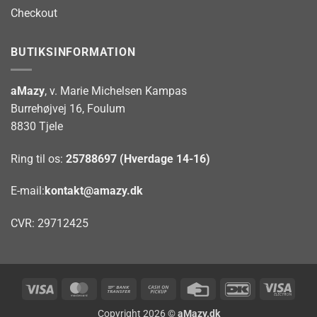
Checkout
BUTIKSINFORMATION
aMazy
, v. Marie Michelsen Kampas
Burrehøjvej 16, Foulum
8830 Tjele
Ring til os:
25788697 (Hverdage 14-16)
E-mail:
kontakt@amazy.dk
CVR: 29712425
Visa
MasterCard
Bank
Cash
Credit
DanKort
Visa
Transfer
on
Card
Elect
Copyright 2026 ©
aMazy.dk