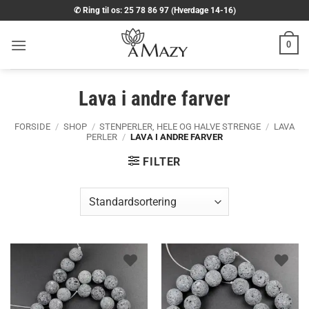
Fortsæt
✆ Ring til os: 25 78 86 97 (Hverdage 14-16)
til
indhold
0
Lava i andre farver
FORSIDE
/
SHOP
/
STENPERLER, HELE OG HALVE STRENGE
/
LAVA
PERLER
/
LAVA I ANDRE FARVER
FILTER