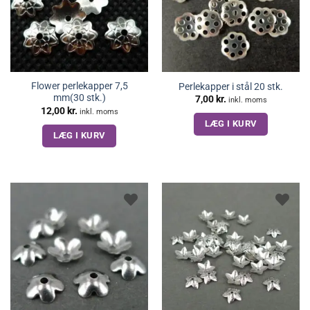
Flower perlekapper 7,5
Perlekapper i stål 20 stk.
mm(30 stk.)
7,00
kr.
inkl. moms
12,00
kr.
inkl. moms
LÆG I KURV
LÆG I KURV