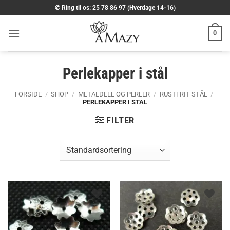
Fortsæt
✆ Ring til os: 25 78 86 97 (Hverdage 14-16)
til
indhold
0
Perlekapper i stål
FORSIDE
/
SHOP
/
METALDELE OG PERLER
/
RUSTFRIT STÅL
/
PERLEKAPPER I STÅL
FILTER