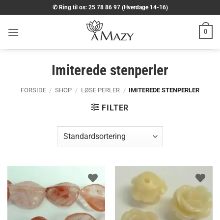
Fortsæt
✆ Ring til os: 25 78 86 97 (Hverdage 14-16)
til
indhold
0
Imiterede stenperler
FORSIDE
/
SHOP
/
LØSE PERLER
/
IMITEREDE STENPERLER
FILTER