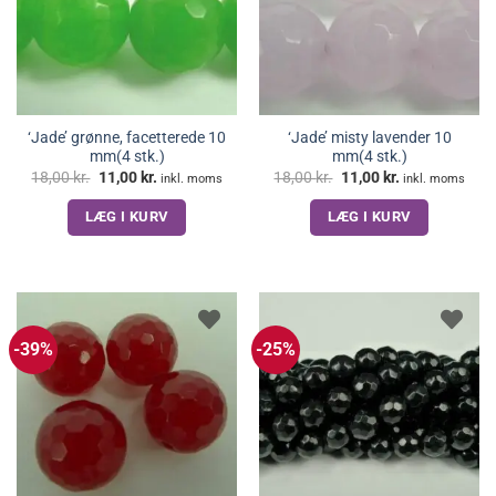
‘Jade’ grønne, facetterede 10
‘Jade’ misty lavender 10
mm(4 stk.)
mm(4 stk.)
Den
Den
Den
Den
18,00
kr.
11,00
kr.
18,00
kr.
11,00
kr.
inkl. moms
inkl. moms
oprindelige
aktuelle
oprindelige
aktuelle
pris
pris
pris
pris
LÆG I KURV
LÆG I KURV
var:
er:
var:
er:
18,00 kr..
11,00 kr..
18,00 kr..
11,00 kr..
-39%
-25%