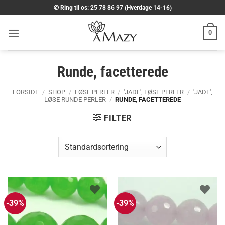
Fortsæt
✆ Ring til os: 25 78 86 97 (Hverdage 14-16)
til
indhold
0
Runde, facetterede
FORSIDE
/
SHOP
/
LØSE PERLER
/
'JADE', LØSE PERLER
/
'JADE',
LØSE RUNDE PERLER
/
RUNDE, FACETTEREDE
FILTER
-39%
-39%