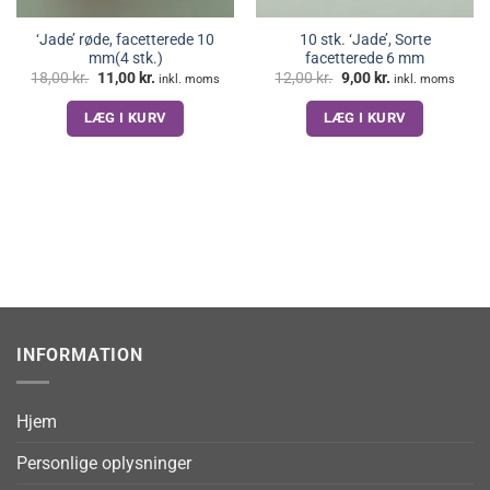
‘Jade’ røde, facetterede 10
10 stk. ‘Jade’, Sorte
mm(4 stk.)
facetterede 6 mm
Den
Den
Den
Den
18,00
kr.
11,00
kr.
12,00
kr.
9,00
kr.
inkl. moms
inkl. moms
oprindelige
aktuelle
oprindelige
aktuelle
pris
pris
pris
pris
LÆG I KURV
LÆG I KURV
var:
er:
var:
er:
18,00 kr..
11,00 kr..
12,00 kr..
9,00 kr..
INFORMATION
Hjem
Personlige oplysninger