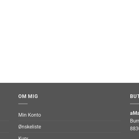
OM MIG
BU
aMa
Min Konto
Bur
Ønskeliste
883
Kurv