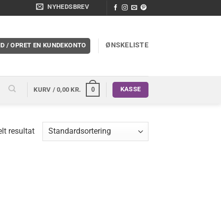
NYHEDSBREV
ØNSKELISTE
ND / OPRET EN KUNDEKONTO
KASSE
0
KURV /
0,00
KR.
lt resultat