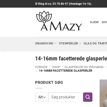
Fortsæt
✆ Ring til os: 25 78 86 97 (Hverdage 14-16)
til
indhold
HJEM
SH
SWAROVSKI
STENPERLER
GLAS OG TRÆP
14-16mm facetterede glasperle
FORSIDE
/
SHOP
/
GLASPERLER OG VEDHÆNG
/
/
14-16MM FACETTEREDE GLASPERLER
PRODUKT SØG
Søg
efter: