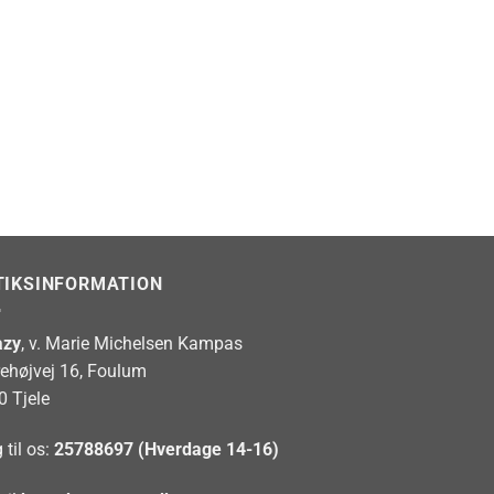
TIKSINFORMATION
zy
, v. Marie Michelsen Kampas
rehøjvej 16, Foulum
0 Tjele
 til os:
25788697 (Hverdage 14-16)