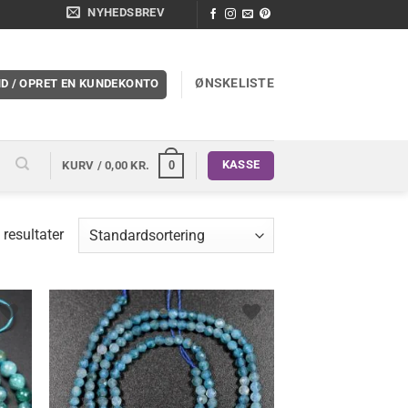
NYHEDSBREV
ØNSKELISTE
ND / OPRET EN KUNDEKONTO
KASSE
0
KURV /
0,00
KR.
 resultater