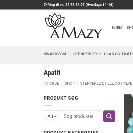
Fortsæt
✆ Ring til os: 25 78 86 97 (Hverdage 14-16)
til
indhold
HJEM
SH
SWAROVSKI
STENPERLER
GLAS OG TRÆP
Apatit
FORSIDE
/
SHOP
/
STENPERLER, HELE OG HALVE
PRODUKT SØG
Søg
efter:
PRODUKT KATEGORIER