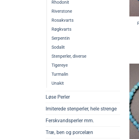
Rhodonit
Riverstone
Rosakvarts
F
Røgkvarts
Serpentin
Sodalit
Stenperler, diverse
Tigereye
Turmalin
Unakit
Løse Perler
Imiterede stenperler, hele strenge
Ferskvandsperler mm.
Træ, ben og porcelæn