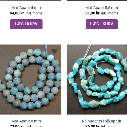
Mat Apatit 4 mm
Mat Apatit 5,5 mm
44,00
kr.
51,00
kr.
inkl. moms
inkl. moms
LÆG I KURV
LÆG I KURV
Mat Apatit 8 mm
Rå nuggets i blå apatit
72,00
kr.
76,00
kr.
inkl. moms
inkl. moms