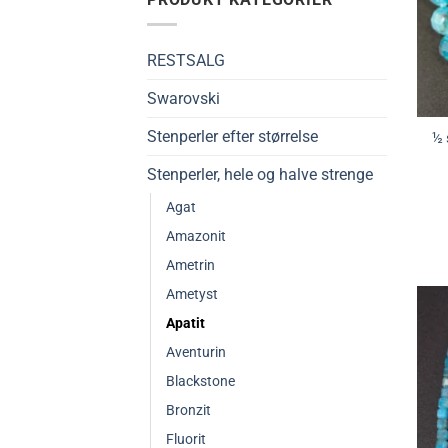
RESTSALG
Swarovski
Stenperler efter størrelse
½ 
Stenperler, hele og halve strenge
Agat
Amazonit
Ametrin
Ametyst
Apatit
Aventurin
Blackstone
Bronzit
Fluorit