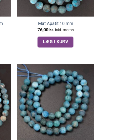
mm
Mat Apatit 10 mm
76,00
kr.
inkl. moms
LÆG I KURV