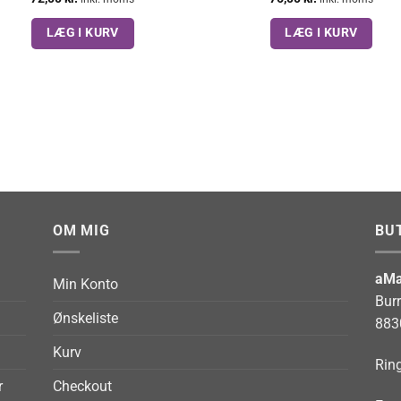
LÆG I KURV
LÆG I KURV
OM MIG
BU
aMa
Min Konto
Bur
Ønskeliste
883
Kurv
Ring
r
Checkout