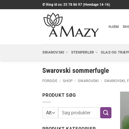
Fortsæt
✆ Ring til os: 25 78 86 97 (Hverdage 14-16)
til
indhold
HJEM
SH
SWAROVSKI
STENPERLER
GLAS OG TRÆP
Swarovski sommerfugle
FORSIDE
/
SHOP
/
SWAROVSKI
/
SWAROVSKI, 
PRODUKT SØG
Søg
efter:
PRODUKT KATEGORIER