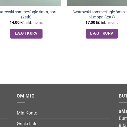
arovski sommerfugle 6mm, sort
Swarovski sommerfugle 8mm, 
(2stk)
blue opal(2stk)
14,00
kr.
17,00
kr.
inkl. moms
inkl. moms
LÆG I KURV
LÆG I KURV
OM MIG
BU
aMa
Min Konto
Bur
Ønskeliste
883