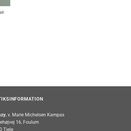
air
TIKSINFORMATION
zy
, v. Marie Michelsen Kampas
rehøjvej 16, Foulum
0 Tjele