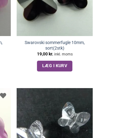
m,
Swarovski sommerfugle 10mm,
sort(2stk)
19,00
kr.
inkl. moms
LÆG I KURV