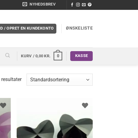
NYHEDSBREV
ØNSKELISTE
ND / OPRET EN KUNDEKONTO
KASSE
0
KURV /
0,00
KR.
 resultater