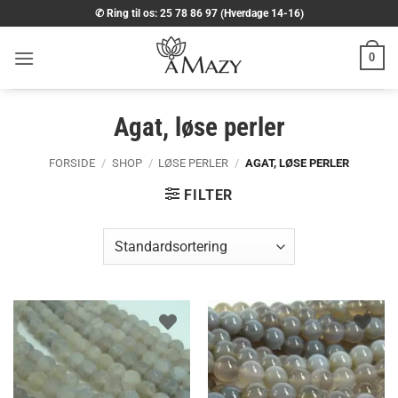
Fortsæt
✆ Ring til os: 25 78 86 97 (Hverdage 14-16)
til
indhold
0
Agat, løse perler
FORSIDE
/
SHOP
/
LØSE PERLER
/
AGAT, LØSE PERLER
FILTER