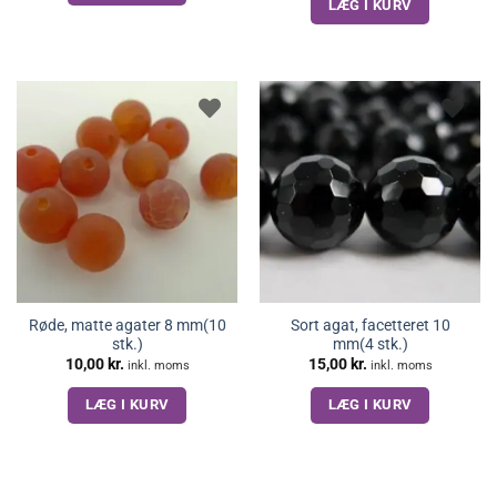
LÆG I KURV
Røde, matte agater 8 mm(10
Sort agat, facetteret 10
stk.)
mm(4 stk.)
10,00
kr.
15,00
kr.
inkl. moms
inkl. moms
LÆG I KURV
LÆG I KURV