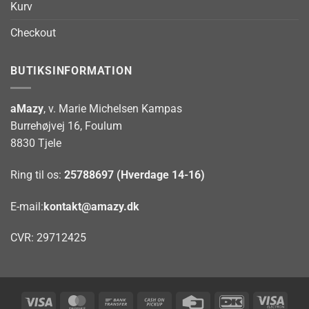
Kurv
Checkout
BUTIKSINFORMATION
aMazy
, v. Marie Michelsen Kampas
Burrehøjvej 16, Foulum
8830 Tjele
Ring til os:
25788697 (Hverdage 14-16)
E-mail:
kontakt@amazy.dk
CVR: 29712425
Visa
MasterCard
Bank
Cash
Credit
DanKort
Visa