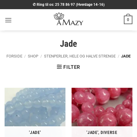
Fortsæt
✆ Ring til os: 25 78 86 97 (Hverdage 14-16)
til
indhold
0
Jade
FORSIDE
/
SHOP
/
STENPERLER, HELE OG HALVE STRENGE
/
JADE
FILTER
'JADE'
'JADE', DIVERSE