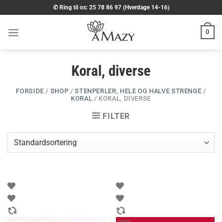
Fortsæt
✆ Ring til os: 25 78 86 97 (Hverdage 14-16)
til
indhold
0
Koral, diverse
FORSIDE
/
SHOP
/
STENPERLER, HELE OG HALVE STRENGE
/
KORAL
/
KORAL, DIVERSE
FILTER