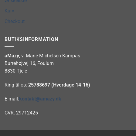
Ønskeliste
Kurv
Checkout
BUTIKSINFORMATION
aMazy
, v. Marie Michelsen Kampas
Burrehøjvej 16, Foulum
8830 Tjele
Ring til os:
25788697 (Hverdage 14-16)
E-mail:
kontakt@amazy.dk
CVR: 29712425
Visa