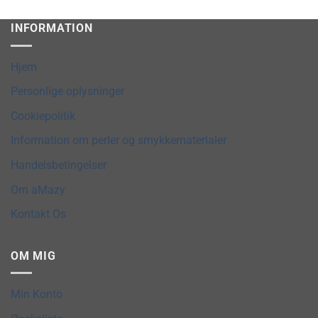
INFORMATION
Hjem
Personlige oplysninger
Cookiepolitik
Information om perler og smykkematerialer
Handelsbetingelser
Om aMazy
Kontakt Os
OM MIG
Min Konto