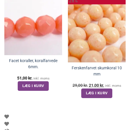
-28%
Facet koraller, koralfarvede
6mm.
Ferskenfarvet skumkoral 10
mm
51,00
kr.
inkl. moms
Den
Den
29,00
kr.
21,00
kr.
LÆG I KURV
inkl. moms
oprindelige
aktuelle
LÆG I KURV
pris
pris
var:
er:
29,00 kr..
21,00 kr..