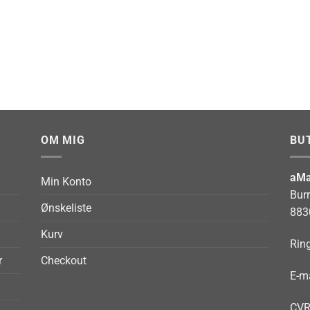
OM MIG
BU
aMa
Min Konto
Bur
Ønskeliste
883
Kurv
Ring
r
Checkout
E-ma
CVR