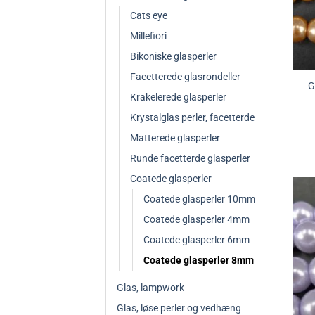
Cats eye
Millefiori
Bikoniske glasperler
Facetterede glasrondeller
G
Krakelerede glasperler
Krystalglas perler, facetterde
Matterede glasperler
Runde facetterde glasperler
Coatede glasperler
Coatede glasperler 10mm
Coatede glasperler 4mm
Coatede glasperler 6mm
Coatede glasperler 8mm
Glas, lampwork
Glas, løse perler og vedhæng