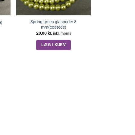
Spring green glasperler 8
e)
mm(coatede)
20,00
kr.
inkl. moms
LÆG I KURV