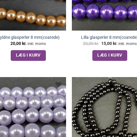
yldne glasperler 8 mm(coatede)
Lilla glasperler 8 mm(coatede
Den
Den
20,00
kr.
20,00
kr.
15,00
kr.
inkl. moms
inkl. moms
oprindelige
aktuelle
pris
pris
LÆG I KURV
LÆG I KURV
var:
er:
20,00 kr..
15,00 kr..