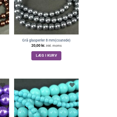
Grå glasperler 8 mm(coatede)
20,00
kr.
inkl. moms
LÆG I KURV