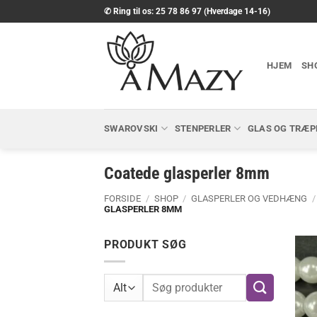
Fortsæt
✆ Ring til os: 25 78 86 97 (Hverdage 14-16)
til
indhold
HJEM
SH
SWAROVSKI
STENPERLER
GLAS OG TRÆP
Coatede glasperler 8mm
FORSIDE
/
SHOP
/
GLASPERLER OG VEDHÆNG
/
GLASPERLER 8MM
PRODUKT SØG
Søg
efter: