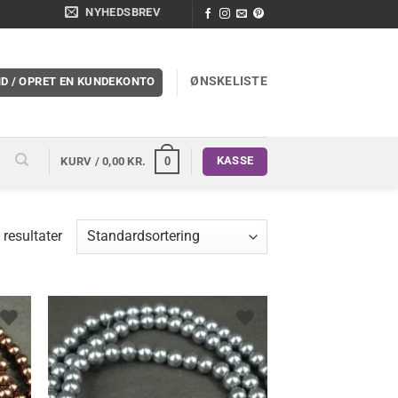
NYHEDSBREV
ØNSKELISTE
ND / OPRET EN KUNDEKONTO
KASSE
0
KURV /
0,00
KR.
 resultater