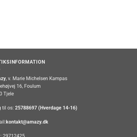
TIKSINFORMATION
zy
, v. Marie Michelsen Kampas
rehøjvej 16, Foulum
0 Tjele
 til os:
25788697 (Hverdage 14-16)
il:
kontakt@amazy.dk
: 29712425