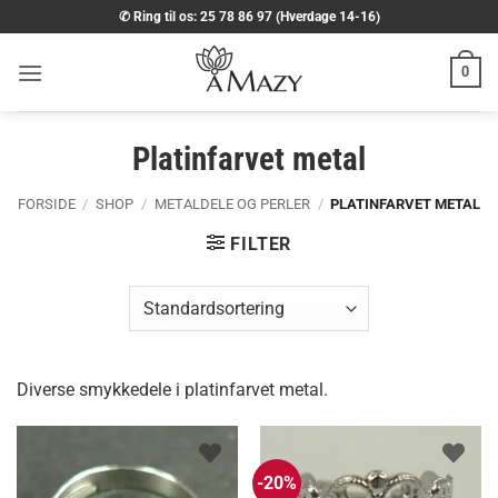
Fortsæt
✆ Ring til os: 25 78 86 97 (Hverdage 14-16)
til
indhold
0
Platinfarvet metal
FORSIDE
/
SHOP
/
METALDELE OG PERLER
/
PLATINFARVET METAL
FILTER
Diverse smykkedele i platinfarvet metal.
-20%