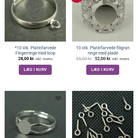
*10 stk. Platinfarvede
10 stk. Platinfarvede filigran
Fingerringe med loop
ringe med plade
Den
Den
28,00
kr.
65,00
kr.
52,00
kr.
inkl. moms
inkl. moms
oprindelige
aktuelle
pris
pris
LÆG I KURV
LÆG I KURV
var:
er:
65,00 kr..
52,00 kr..