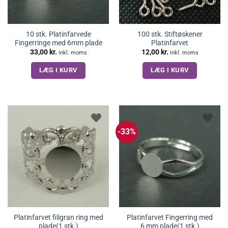
10 stk. Platinfarvede
100 stk. Stiftøskener
Fingerringe med 6mm plade
Platinfarvet
33,00
kr.
12,00
kr.
inkl. moms
inkl. moms
LÆG I KURV
LÆG I KURV
-33%
Platinfarvet filigran ring med
Platinfarvet Fingerring med
plade(1 stk.)
6 mm plade(1 stk.)