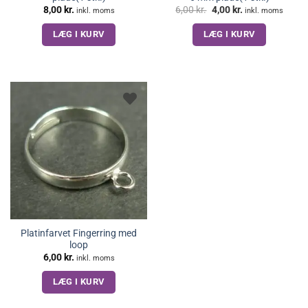
Den
Den
8,00
kr.
6,00
kr.
4,00
kr.
inkl. moms
inkl. moms
oprindelige
aktuelle
pris
pris
LÆG I KURV
LÆG I KURV
var:
er:
6,00 kr..
4,00 kr..
Platinfarvet Fingerring med
loop
6,00
kr.
inkl. moms
LÆG I KURV