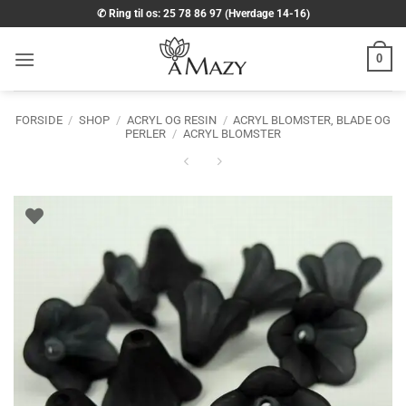
Fortsæt
✆ Ring til os: 25 78 86 97 (Hverdage 14-16)
til
indhold
0
FORSIDE
/
SHOP
/
ACRYL OG RESIN
/
ACRYL BLOMSTER, BLADE OG
PERLER
/
ACRYL BLOMSTER