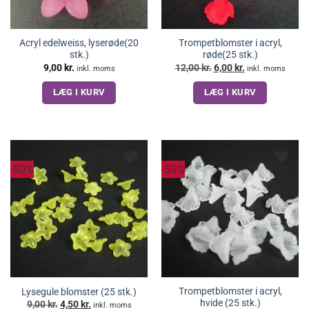
Acryl edelweiss, lyserøde(20
Trompetblomster i acryl,
stk.)
røde(25 stk.)
Den
Den
9,00
kr.
12,00
kr.
6,00
kr.
inkl. moms
inkl. moms
oprindelige
aktuelle
pris
pris
LÆG I KURV
LÆG I KURV
var:
er:
12,00 kr..
6,00 kr..
-50%
-50%
Trompetblomster i acryl,
Lysegule blomster (25 stk.)
hvide (25 stk.)
Den
Den
9,00
kr.
4,50
kr.
inkl. moms