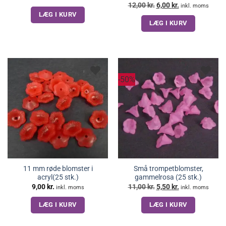
oprindelige
aktuelle
Den
Den
12,00
kr.
6,00
kr.
inkl. moms
pris
pris
oprindelige
aktuelle
LÆG I KURV
var:
er:
pris
pris
9,00 kr..
4,50 kr..
LÆG I KURV
var:
er:
12,00 kr..
6,00 kr..
-50%
11 mm røde blomster i
Små trompetblomster,
acryl(25 stk.)
gammelrosa (25 stk.)
Den
Den
9,00
kr.
11,00
kr.
5,50
kr.
inkl. moms
inkl. moms
oprindelige
aktuelle
pris
pris
LÆG I KURV
LÆG I KURV
var:
er:
11,00 kr..
5,50 kr..