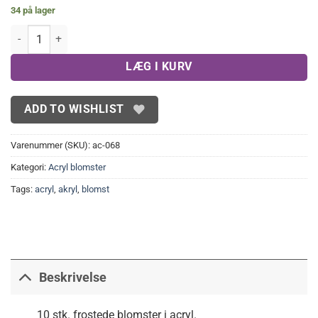
34 på lager
11x14 mm blomster, sorte(10 stk.) antal
LÆG I KURV
ADD TO WISHLIST
Varenummer (SKU):
ac-068
Kategori:
Acryl blomster
Tags:
acryl
,
akryl
,
blomst
Beskrivelse
10 stk. frostede blomster i acryl.