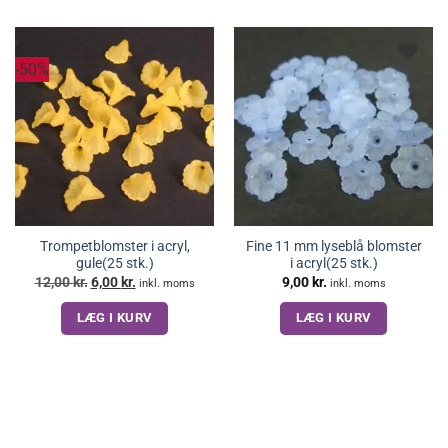
-50%
Trompetblomster i acryl,
Fine 11 mm lyseblå blomster
gule(25 stk.)
i acryl(25 stk.)
Den
Den
12,00
kr.
6,00
kr.
9,00
kr.
inkl. moms
inkl. moms
oprindelige
aktuelle
pris
pris
LÆG I KURV
LÆG I KURV
var:
er:
12,00 kr..
6,00 kr..