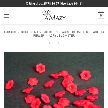
Fortsæt
✆ Ring til os: 25 78 86 97 (Hverdage 14-16)
til
indhold
0
FORSIDE
/
SHOP
/
ACRYL OG RESIN
/
ACRYL BLOMSTER, BLADE OG
PERLER
/
ACRYL BLOMSTER