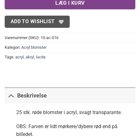
LÆG I KURV
ADD TO WISHLIST
Varenummer (SKU):
10-ac-016
Kategori:
Acryl blomster
Tags:
acryl
,
akryl
,
lucite
Beskrivelse
25 stk. røde blomster i acryl, svagt transparante.
OBS: Farven er lidt mørkere/dybere rød end på
billedet.