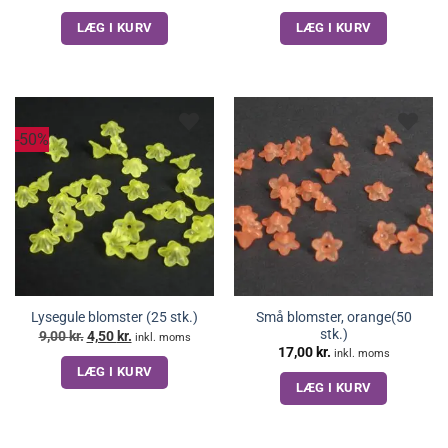
oprindelige
aktuelle
pris
pris
LÆG I KURV
LÆG I KURV
var:
er:
10,00 kr..
5,00 kr..
-50%
Små blomster, orange(50
Lysegule blomster (25 stk.)
stk.)
Den
Den
9,00
kr.
4,50
kr.
inkl. moms
oprindelige
aktuelle
17,00
kr.
inkl. moms
pris
pris
LÆG I KURV
var:
er:
9,00 kr..
4,50 kr..
LÆG I KURV