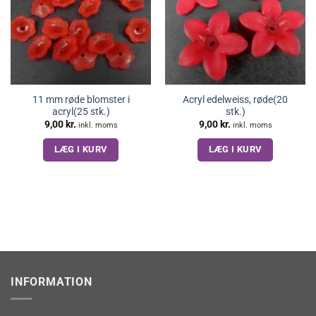
11 mm røde blomster i
Acryl edelweiss, røde(20
acryl(25 stk.)
stk.)
9,00
kr.
9,00
kr.
inkl. moms
inkl. moms
LÆG I KURV
LÆG I KURV
INFORMATION