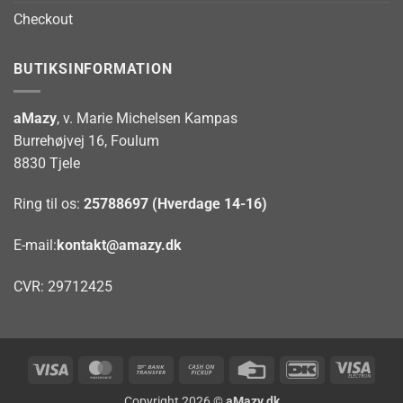
Checkout
BUTIKSINFORMATION
aMazy
, v. Marie Michelsen Kampas
Burrehøjvej 16, Foulum
8830 Tjele
Ring til os:
25788697 (Hverdage 14-16)
E-mail:
kontakt@amazy.dk
CVR: 29712425
Visa
MasterCard
Bank
Cash
Credit
DanKort
Visa
Transfer
on
Card
Elect
Copyright 2026 ©
aMazy.dk