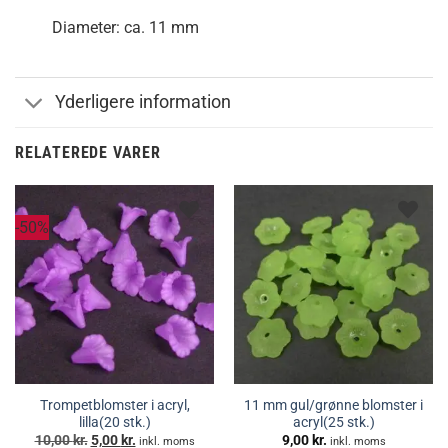
Diameter: ca. 11 mm
Yderligere information
RELATEREDE VARER
-50%
Trompetblomster i acryl,
11 mm gul/grønne blomster i
lilla(20 stk.)
acryl(25 stk.)
Den
Den
10,00
kr.
5,00
kr.
9,00
kr.
inkl. moms
inkl. moms