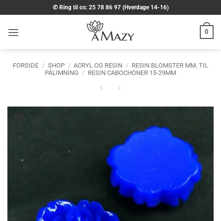
Fortsæt
✆ Ring til os: 25 78 86 97 (Hverdage 14-16)
til
indhold
0
FORSIDE
/
SHOP
/
ACRYL OG RESIN
/
RESIN BLOMSTER MM. TIL
PÅLIMNING
/
RESIN CABOCHONER 15-29MM