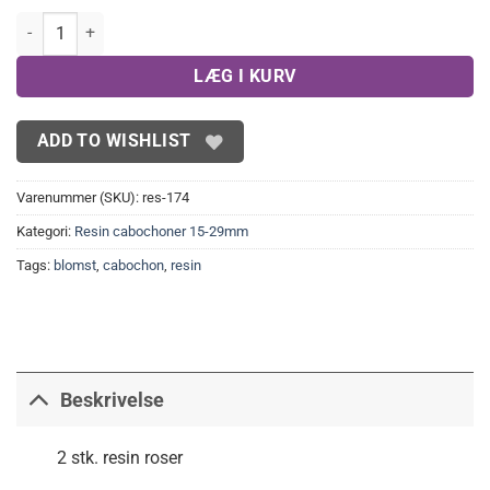
Medium, blå resin roser antal
LÆG I KURV
ADD TO WISHLIST
Varenummer (SKU):
res-174
Kategori:
Resin cabochoner 15-29mm
Tags:
blomst
,
cabochon
,
resin
Beskrivelse
2 stk. resin roser