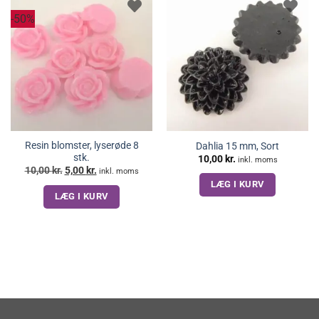
-50%
Resin blomster, lyserøde 8
Dahlia 15 mm, Sort
stk.
10,00
kr.
inkl. moms
Den
Den
10,00
kr.
5,00
kr.
inkl. moms
oprindelige
aktuelle
LÆG I KURV
pris
pris
LÆG I KURV
var:
er:
10,00 kr..
5,00 kr..