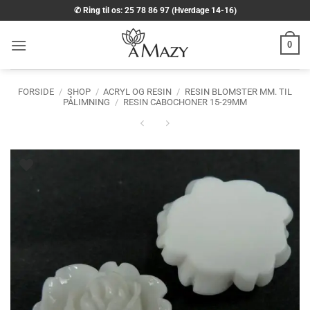
Fortsæt
✆ Ring til os: 25 78 86 97 (Hverdage 14-16)
til
indhold
0
FORSIDE
/
SHOP
/
ACRYL OG RESIN
/
RESIN BLOMSTER MM. TIL
PÅLIMNING
/
RESIN CABOCHONER 15-29MM