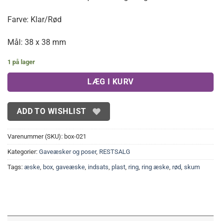
pris
pris
var:
er:
Farve: Klar/Rød
75,00 kr..
50,00 kr..
Mål: 38 x 38 mm
1 på lager
LÆG I KURV
ADD TO WISHLIST
Varenummer (SKU):
box-021
Kategorier:
Gaveæsker og poser
,
RESTSALG
Tags:
æske
,
box
,
gaveæske
,
indsats
,
plast
,
ring
,
ring æske
,
rød
,
skum