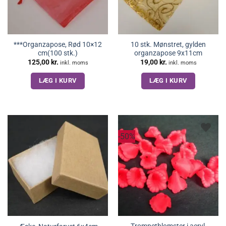
***Organzapose, Rød 10×12
10 stk. Mønstret, gylden
cm(100 stk.)
organzapose 9x11cm
125,00
kr.
19,00
kr.
inkl. moms
inkl. moms
LÆG I KURV
LÆG I KURV
-50%
Trompetblomster i acryl,