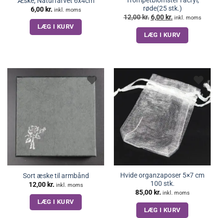
Æske, Naturfarvet 6x4cm
røde(25 stk.)
6,00
kr.
inkl. moms
Den
Den
12,00
kr.
6,00
kr.
inkl. moms
oprindelige
aktuelle
LÆG I KURV
pris
pris
LÆG I KURV
var:
er:
12,00 kr..
6,00 kr..
Hvide organzaposer 5×7 cm
Sort æske til armbånd
100 stk.
12,00
kr.
inkl. moms
85,00
kr.
inkl. moms
LÆG I KURV
LÆG I KURV