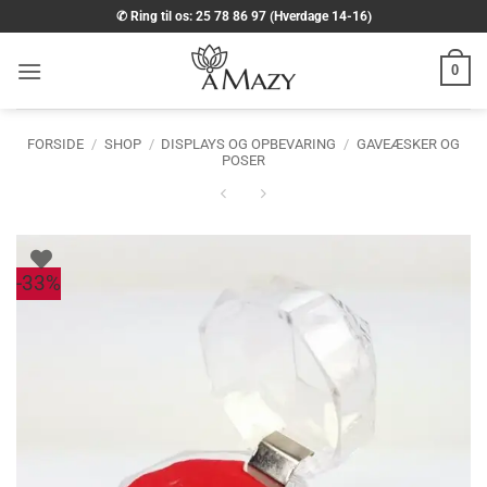
Fortsæt
✆ Ring til os: 25 78 86 97 (Hverdage 14-16)
til
indhold
0
FORSIDE
/
SHOP
/
DISPLAYS OG OPBEVARING
/
GAVEÆSKER OG
POSER
-33%