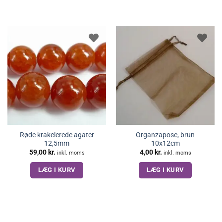
Røde krakelerede agater
Organzapose, brun
12,5mm
10x12cm
59,00
kr.
4,00
kr.
inkl. moms
inkl. moms
LÆG I KURV
LÆG I KURV