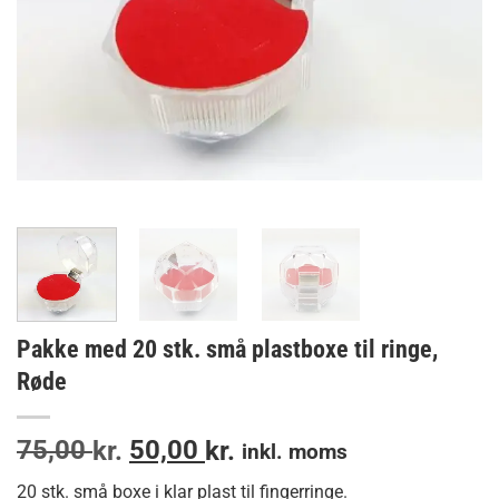
Pakke med 20 stk. små plastboxe til ringe,
Røde
Den
Den
75,00
50,00
kr.
kr.
inkl. moms
oprindelige
aktuelle
20 stk. små boxe i klar plast til fingerringe.