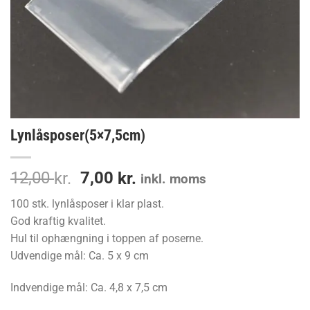
Lynlåsposer(5×7,5cm)
Den
Den
12,00
7,00
kr.
kr.
inkl. moms
oprindelige
aktuelle
100 stk. lynlåsposer i klar plast.
pris
pris
God kraftig kvalitet.
var:
er:
Hul til ophængning i toppen af poserne.
12,00 kr..
7,00 kr..
Udvendige mål: Ca. 5 x 9 cm
Indvendige mål: Ca. 4,8 x 7,5 cm