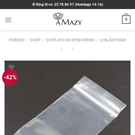
Fortsæt
✆ Ring til os: 25 78 86 97 (Hverdage 14-16)
til
indhold
0
FORSIDE
/
SHOP
/
DISPLAYS OG OPBEVARING
/
LYNLÅSPOSER
-42%