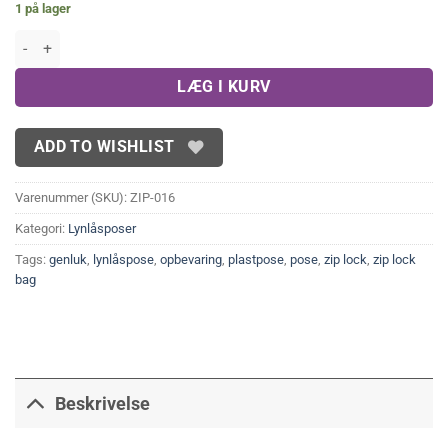
1 på lager
Lynlåsposer(5x7,5cm) antal
LÆG I KURV
ADD TO WISHLIST
Varenummer (SKU):
ZIP-016
Kategori:
Lynlåsposer
Tags:
genluk
,
lynlåspose
,
opbevaring
,
plastpose
,
pose
,
zip lock
,
zip lock
bag
Beskrivelse