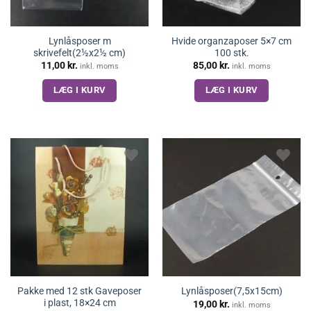
Lynlåsposer m
Hvide organzaposer 5×7 cm
skrivefelt(2½x2½ cm)
100 stk.
11,00
kr.
85,00
kr.
inkl. moms
inkl. moms
LÆG I KURV
LÆG I KURV
Pakke med 12 stk Gaveposer
Lynlåsposer(7,5x15cm)
i plast, 18×24 cm
19,00
kr.
inkl. moms