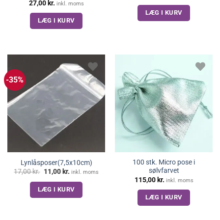
27,00
kr.
inkl. moms
LÆG I KURV
LÆG I KURV
-35%
100 stk. Micro pose i
Lynlåsposer(7,5x10cm)
sølvfarvet
Den
Den
17,00
kr.
11,00
kr.
inkl. moms
oprindelige
aktuelle
115,00
kr.
inkl. moms
pris
pris
LÆG I KURV
var:
er:
17,00 kr..
11,00 kr..
LÆG I KURV