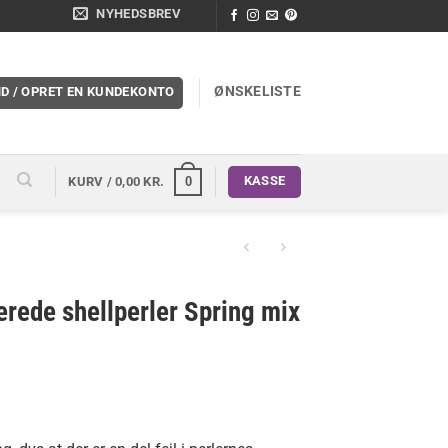
NYHEDSBREV
ØNSKELISTE
ND / OPRET EN KUNDEKONTO
KASSE
0
KURV /
0,00
KR.
erede shellperler Spring mix