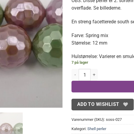
OBS: Disse perler er 2. sorterin
overflade. Se billederne.
En streng facetterede south se
Farve: Spring mix
Størrelse: 12 mm
Hulstørrelse: Varierer en sm
7 på lager
2.sortering- Facetterede shellpe
ADD TO WISHLIST
Varenummer (SKU):
soss-027
Kategori:
Shell perler