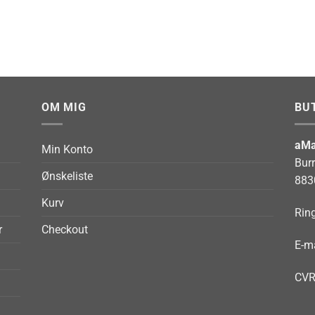
OM MIG
BU
aMa
Min Konto
Bur
Ønskeliste
883
Kurv
Ring
r
Checkout
E-ma
CVR