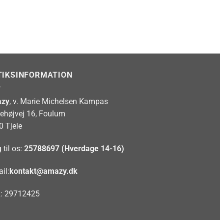
TIKSINFORMATION
zy
, v. Marie Michelsen Kampas
rehøjvej 16, Foulum
0 Tjele
 til os:
25788697 (Hverdage 14-16)
il:
kontakt@amazy.dk
: 29712425