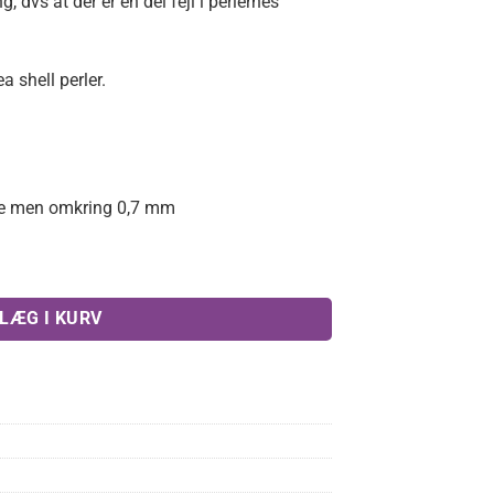
g, dvs at der er en del fejl i perlernes
a shell perler.
ule men omkring 0,7 mm
rler Spring mix 12 mm antal
LÆG I KURV