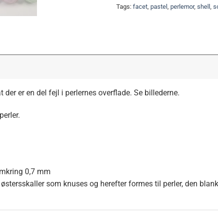
Tags:
facet
,
pastel
,
perlemor
,
shell
,
s
t der er en del fejl i perlernes overflade. Se billederne.
perler.
 omkring 0,7 mm
f østersskaller som knuses og herefter formes til perler, den blan