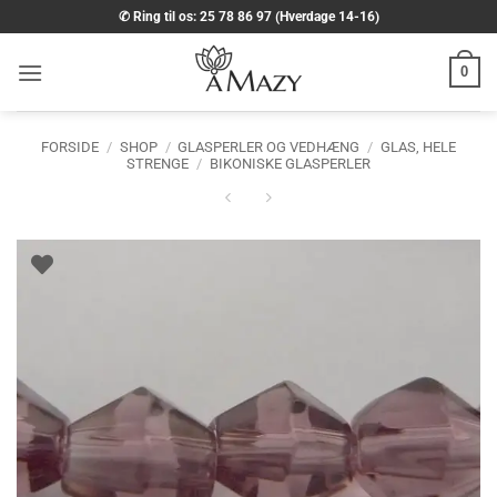
Fortsæt
✆ Ring til os: 25 78 86 97 (Hverdage 14-16)
til
indhold
0
FORSIDE
/
SHOP
/
GLASPERLER OG VEDHÆNG
/
GLAS, HELE
STRENGE
/
BIKONISKE GLASPERLER