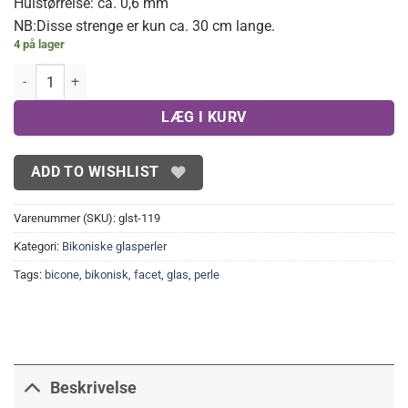
Hulstørrelse: ca. 0,6 mm
NB:Disse strenge er kun ca. 30 cm lange.
4 på lager
Bikoniske glasperler facet, gammelrosa 4 mm antal
LÆG I KURV
ADD TO WISHLIST
Varenummer (SKU):
glst-119
Kategori:
Bikoniske glasperler
Tags:
bicone
,
bikonisk
,
facet
,
glas
,
perle
Beskrivelse