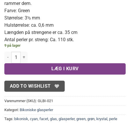
rammer dem.
Farve: Green
Størrelse: 3½ mm
Hulstørrelse: ca. 0,6 mm
Længden på strengene er ca. 35 cm
Antal perler pr. streng: Ca. 110 stk.
9 på lager
Green facet bicone 3,5 mm antal
LÆG I KURV
ADD TO WISHLIST
Varenummer (SKU):
GLBI-021
Kategori:
Bikoniske glasperler
Tags:
bikonisk
,
cyan
,
facet
,
glas
,
glasperler
,
green
,
grøn
,
krystal
,
perle