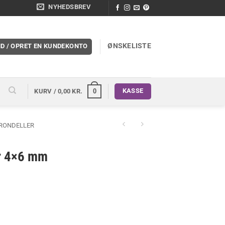
NYHEDSBREV
ØNSKELISTE
ND / OPRET EN KUNDEKONTO
KASSE
0
KURV /
0,00
KR.
 RONDELLER
er 4×6 mm