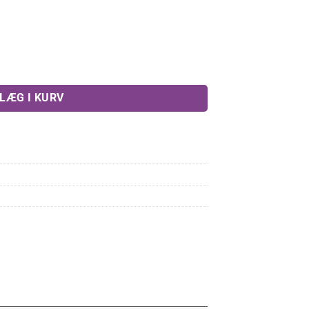
l
LÆG I KURV