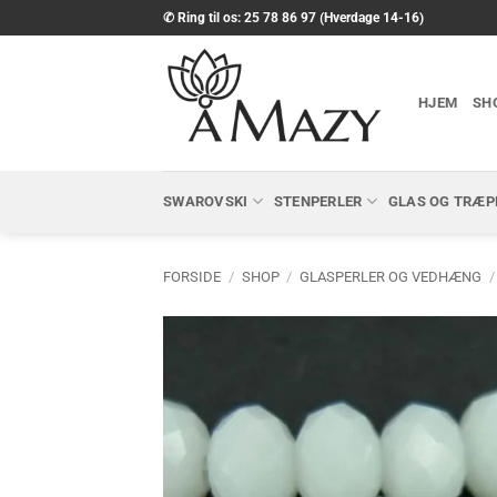
Fortsæt
✆ Ring til os: 25 78 86 97 (Hverdage 14-16)
til
indhold
HJEM
SH
SWAROVSKI
STENPERLER
GLAS OG TRÆP
FORSIDE
/
SHOP
/
GLASPERLER OG VEDHÆNG
/