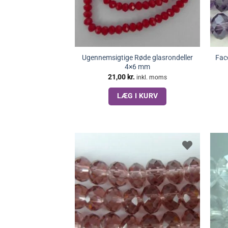
Ugennemsigtige Røde glasrondeller
Fac
4×6 mm
21,00
kr.
inkl. moms
LÆG I KURV