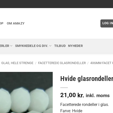
LOG I
OP
OM AMAZY
ERLER
SMYKKEDELE OG DIV.
TILBUD
NYHEDER
GLAS, HELE STRENGE
/
FACETTEREDE GLASRONDELLER
/
4X6MM FACET
Hvide glasrondell
21,00
kr.
inkl. moms
Facetterede rondeller i glas.
Farve: Hvide