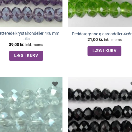
etterede krystalrondeller 4×6 mm
Peridotgrønne glasrondeller 4x
Lilla
21,00
kr.
inkl. moms
39,00
kr.
inkl. moms
LÆG I KURV
LÆG I KURV