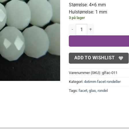
Størrelse: 4×6 mm
Hulstørrelse: 1 mm
3 på lager
Hvide glasrondeller 4x6 mm anta
ADD TO WISHLIST
Varenummer (SKU):
glfac-011
Kategori:
4x6mm facet rondeller
Tags:
facet
,
glas
,
rondel