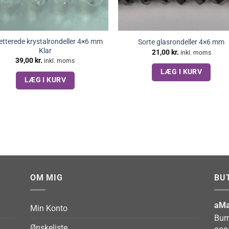
etterede krystalrondeller 4×6 mm
Sorte glasrondeller 4×6 mm
Klar
21,00
kr.
inkl. moms
39,00
kr.
inkl. moms
LÆG I KURV
LÆG I KURV
OM MIG
BU
aMa
Min Konto
Bur
Ønskeliste