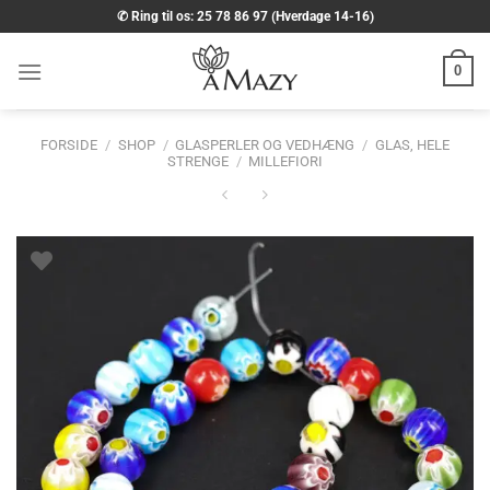
Fortsæt
✆ Ring til os: 25 78 86 97 (Hverdage 14-16)
til
indhold
0
FORSIDE
/
SHOP
/
GLASPERLER OG VEDHÆNG
/
GLAS, HELE
STRENGE
/
MILLEFIORI