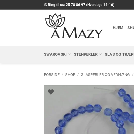
Fortsæt
✆ Ring til os: 25 78 86 97 (Hverdage 14-16)
til
indhold
HJEM
SH
SWAROVSKI
STENPERLER
GLAS OG TRÆP
FORSIDE
/
SHOP
/
GLASPERLER OG VEDHÆNG
/