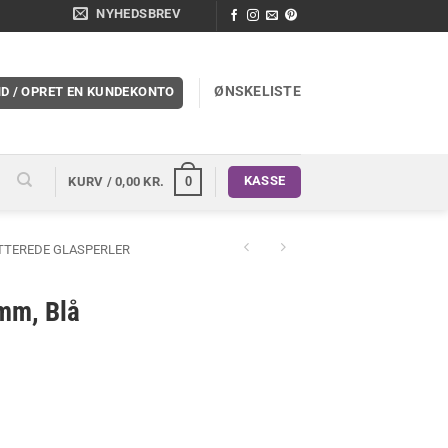
NYHEDSBREV
ØNSKELISTE
ND / OPRET EN KUNDEKONTO
KASSE
0
KURV /
0,00
KR.
ETTEREDE GLASPERLER
 mm, Blå