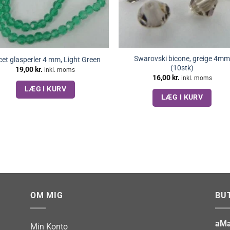
Swarovski bicone, greige 4m
et glasperler 4 mm, Light Green
(10stk)
19,00
kr.
inkl. moms
16,00
kr.
inkl. moms
LÆG I KURV
LÆG I KURV
OM MIG
BU
aMa
Min Konto