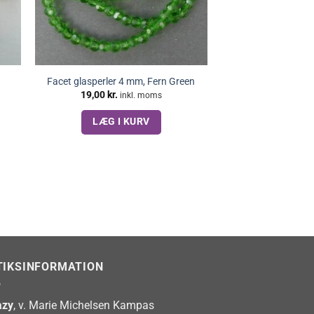
m
Facet glasperler 4 mm, Fern Green
19,00
kr.
inkl. moms
LÆG I KURV
TIKSINFORMATION
zy
, v. Marie Michelsen Kampas