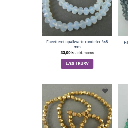
Facetteret opalkvarts rondeller 6×8
Fa
mm
33,00
kr.
inkl. moms
LÆG I KURV