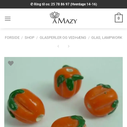
Fortsæt
✆ Ring til os: 25 78 86 97 (Hverdage 14-16)
til
indhold
0
FORSIDE
/
SHOP
/
GLASPERLER OG VEDHÆNG
/
GLAS, LAMPWORK