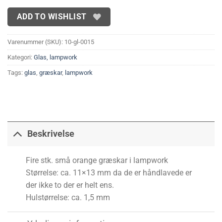
ADD TO WISHLIST
Varenummer (SKU):
10-gl-0015
Kategori:
Glas, lampwork
Tags:
glas
,
græskar
,
lampwork
Beskrivelse
Fire stk. små orange græskar i lampwork
Størrelse: ca. 11×13 mm da de er håndlavede er
der ikke to der er helt ens.
Hulstørrelse: ca. 1,5 mm