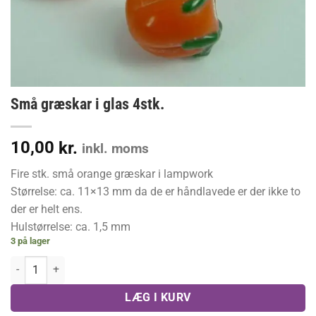
Små græskar i glas 4stk.
10,00
kr.
inkl. moms
Fire stk. små orange græskar i lampwork
Størrelse: ca. 11×13 mm da de er håndlavede er der ikke to
der er helt ens.
Hulstørrelse: ca. 1,5 mm
3 på lager
Små græskar i glas 4stk. antal
LÆG I KURV