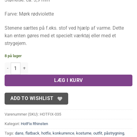
Farve: Mørk rødviolette
Stenene sættes på f.eks. stof ved hjælp af varme. Dette
kan enten gøres med et specielt værktøj eller med et
strygejern.
8 på lager
Mørk rødviolette Hotfix rhinsten 3,9 mm(100 gram) antal
LÆG I KURV
ADD TO WISHLIST
Varenummer (SKU):
HOTFIX-035
Kategori:
HotFix Rhinsten
Tags:
dans
,
flatback
,
hotfix
,
konkurrence
,
kostume
,
outfit
,
påstrygning
,