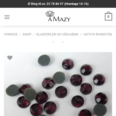
Fortsæt
✆ Ring til os: 25 78 86 97 (Hverdage 14-16)
til
indhold
0
FORSIDE
/
SHOP
/
GLASPERLER OG VEDHÆNG
/
HOTFIX RHINSTEN