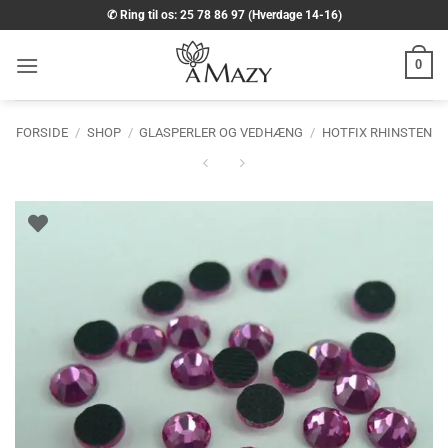
Fortsæt
✆ Ring til os: 25 78 86 97 (Hverdage 14-16)
til
indhold
0
FORSIDE
/
SHOP
/
GLASPERLER OG VEDHÆNG
/
HOTFIX RHINSTEN