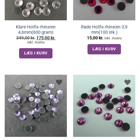
Klare Hotfix rhinsten
Røde Hotfix rhinsten 3,9
4,6mm(600 gram)
mm(100 stk.)
Den
Den
349,00
kr.
175,00
kr.
15,00
kr.
inkl. moms
oprindelige
aktuelle
inkl. moms
pris
pris
LÆG I KURV
var:
er:
LÆG I KURV
349,00 kr..
175,00 kr..