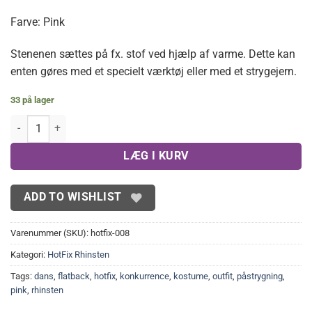
Farve: Pink
Stenenen sættes på fx. stof ved hjælp af varme. Dette kan
enten gøres med et specielt værktøj eller med et strygejern.
33 på lager
Pink Hotfix rhinsten 3,9 mm(1400 stk.) antal
LÆG I KURV
ADD TO WISHLIST
Varenummer (SKU):
hotfix-008
Kategori:
HotFix Rhinsten
Tags:
dans
,
flatback
,
hotfix
,
konkurrence
,
kostume
,
outfit
,
påstrygning
,
pink
,
rhinsten