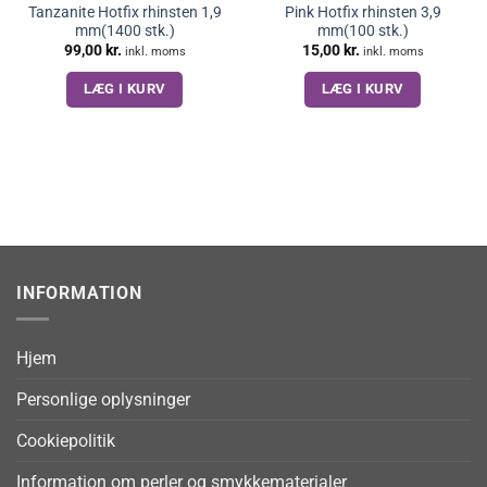
Tanzanite Hotfix rhinsten 1,9
Pink Hotfix rhinsten 3,9
mm(1400 stk.)
mm(100 stk.)
99,00
kr.
15,00
kr.
inkl. moms
inkl. moms
LÆG I KURV
LÆG I KURV
INFORMATION
Hjem
Personlige oplysninger
Cookiepolitik
Information om perler og smykkematerialer