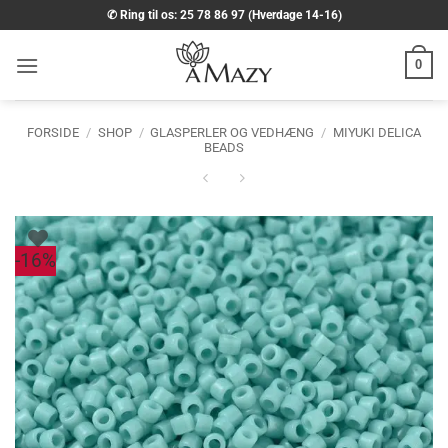
Fortsæt
✆ Ring til os: 25 78 86 97 (Hverdage 14-16)
til
indhold
0
FORSIDE
/
SHOP
/
GLASPERLER OG VEDHÆNG
/
MIYUKI DELICA
BEADS
-16%