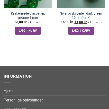
Krakelerede glasperler,
Swarovski perler, dark green
grønne 8 mm
10mm(4stk)
Den
Den
23,00
kr.
15,00
kr.
11,00
kr.
inkl. moms
inkl. moms
oprindelige
aktuelle
pris
pris
LÆG I KURV
LÆG I KURV
var:
er:
15,00 kr..
11,00 kr..
INFORMATION
Hjem
Personlige oplysninger