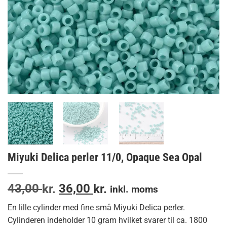
Miyuki Delica perler 11/0, Opaque Sea Opal
Den
Den
43,00
36,00
kr.
kr.
inkl. moms
oprindelige
aktuelle
En lille cylinder med fine små Miyuki Delica perler.
pris
pris
Cylinderen indeholder 10 gram hvilket svarer til ca. 1800
var:
er: