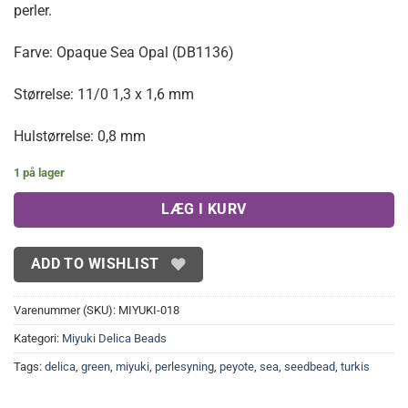
perler.
43,00 kr..
36,00 kr..
Farve: Opaque Sea Opal (DB1136)
Størrelse: 11/0 1,3 x 1,6 mm
Hulstørrelse: 0,8 mm
1 på lager
LÆG I KURV
ADD TO WISHLIST
Varenummer (SKU):
MIYUKI-018
Kategori:
Miyuki Delica Beads
Tags:
delica
,
green
,
miyuki
,
perlesyning
,
peyote
,
sea
,
seedbead
,
turkis