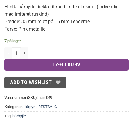
Et stk. hårbøjle beklædt med imiteret skind. (Indvendig
med imiteret ruskind)
Bredde: 35 mm midt på 16 mm i enderne.
Farve: Pink metallic
7 på lager
Bred pink hårbøjle antal
LÆG I KURV
ADD TO WISHLIST
Varenummer (SKU):
hair-049
Kategorier:
Hårpynt
,
RESTSALG
Tag:
hårbøjle