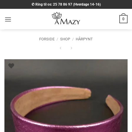
Fortsæt
✆ Ring til os: 25 78 86 97 (Hverdage 14-16)
til
indhold
0
FORSIDE
/
SHOP
/
HÅRPYNT