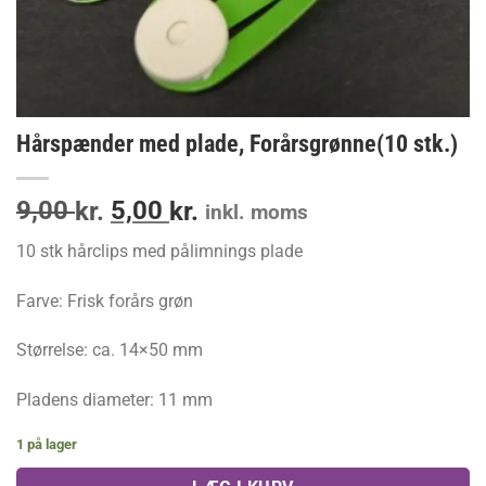
Hårspænder med plade, Forårsgrønne(10 stk.)
Den
Den
9,00
5,00
kr.
kr.
inkl. moms
oprindelige
aktuelle
10 stk hårclips med pålimnings plade
pris
pris
var:
er:
Farve: Frisk forårs grøn
9,00 kr..
5,00 kr..
Størrelse: ca. 14×50 mm
Pladens diameter: 11 mm
1 på lager