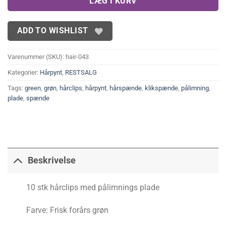
LÆG I KURV
ADD TO WISHLIST
Varenummer (SKU):
hair-043
Kategorier:
Hårpynt
,
RESTSALG
Tags:
green
,
grøn
,
hårclips
,
hårpynt
,
hårspænde
,
klikspænde
,
pålimning
,
plade
,
spænde
Beskrivelse
10 stk hårclips med pålimnings plade
Farve: Frisk forårs grøn