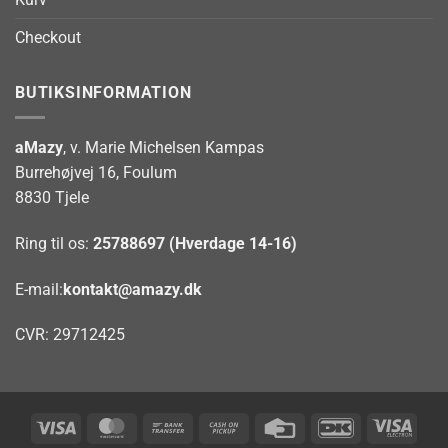
Checkout
BUTIKSINFORMATION
aMazy
, v. Marie Michelsen Kampas
Burrehøjvej 16, Foulum
8830 Tjele
Ring til os:
25788697 (Hverdage 14-16)
E-mail:
kontakt@amazy.dk
CVR: 29712425
Visa
MasterCard
Bank
Cash
Credit
DanKort
Visa