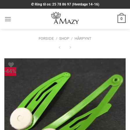
Fortsæt
✆ Ring til os: 25 78 86 97 (Hverdage 14-16)
til
indhold
0
FORSIDE
/
SHOP
/
HÅRPYNT
-44%