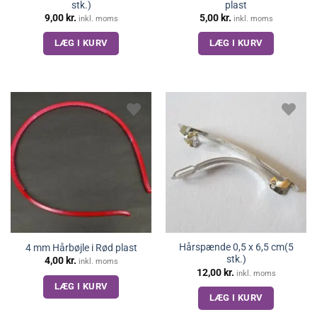
stk.)
plast
9,00
kr.
5,00
kr.
inkl. moms
inkl. moms
LÆG I KURV
LÆG I KURV
Hårspænde 0,5 x 6,5 cm(5
4 mm Hårbøjle i Rød plast
stk.)
4,00
kr.
inkl. moms
12,00
kr.
inkl. moms
LÆG I KURV
LÆG I KURV