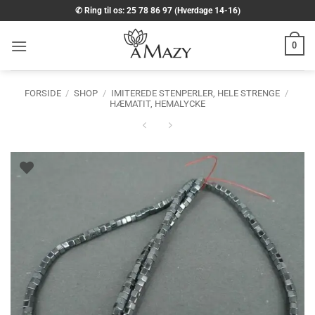
Fortsæt
✆ Ring til os: 25 78 86 97 (Hverdage 14-16)
til
indhold
0
FORSIDE
/
SHOP
/
IMITEREDE STENPERLER, HELE STRENGE
/
HÆMATIT, HEMALYCKE