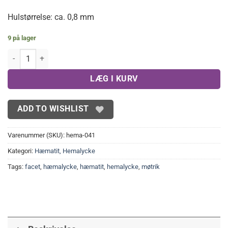
Hulstørrelse: ca. 0,8 mm
9 på lager
Møtrik perler i hæmatit antal
LÆG I KURV
ADD TO WISHLIST
Varenummer (SKU):
hema-041
Kategori:
Hæmatit, Hemalycke
Tags:
facet
,
hæmalycke
,
hæmatit
,
hemalycke
,
møtrik