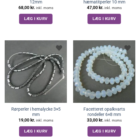
12mm
hæmatitperler 10 mm
68,00
kr.
47,00
kr.
inkl. moms
inkl. moms
LÆG I KURV
LÆG I KURV
Rørperler i hemalycke 3×5
Facetteret opalkvarts
mm
rondeller 6×8 mm
19,00
kr.
33,00
kr.
inkl. moms
inkl. moms
LÆG I KURV
LÆG I KURV