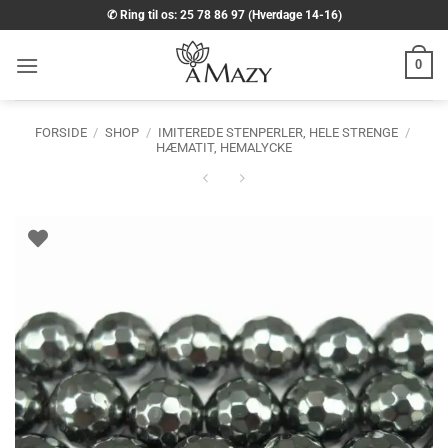
Fortsæt
✆ Ring til os: 25 78 86 97 (Hverdage 14-16)
til
indhold
0
FORSIDE
/
SHOP
/
IMITEREDE STENPERLER, HELE STRENGE
/
HÆMATIT, HEMALYCKE