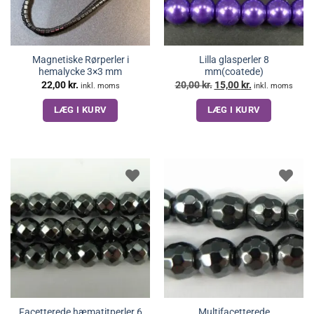
Magnetiske Rørperler i
Lilla glasperler 8
hemalycke 3×3 mm
mm(coatede)
Den
Den
22,00
kr.
20,00
kr.
15,00
kr.
inkl. moms
inkl. moms
oprindelige
aktuelle
pris
pris
LÆG I KURV
LÆG I KURV
var:
er:
20,00 kr..
15,00 kr..
Facetterede hæmatitperler 6
Multifacetterede