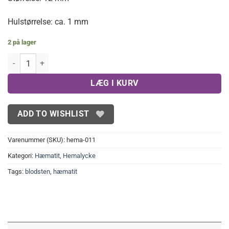
Hulstørrelse: ca. 1 mm
2 på lager
Multifacetterede hæmatitperler 12 mm antal
LÆG I KURV
ADD TO WISHLIST
Varenummer (SKU):
hema-011
Kategori:
Hæmatit, Hemalycke
Tags:
blodsten
,
hæmatit