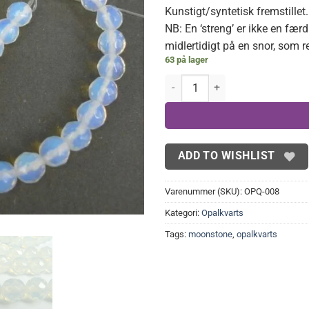
Kunstigt/syntetisk fremstillet.
NB: En ‘streng’ er ikke en fær
midlertidigt på en snor, som 
63 på lager
Facetteret opalkvarts 8 mm anta
ADD TO WISHLIST
Varenummer (SKU):
OPQ-008
Kategori:
Opalkvarts
Tags:
moonstone
,
opalkvarts