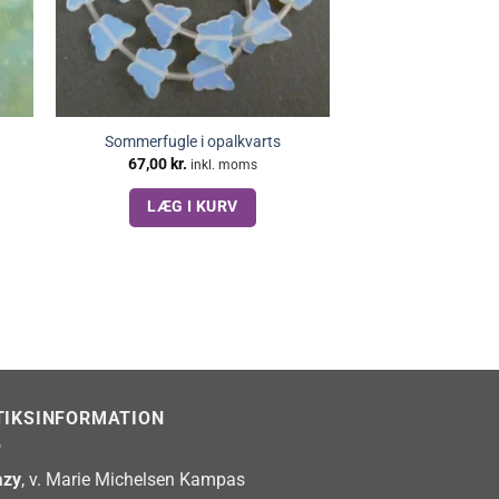
Sommerfugle i opalkvarts
67,00
kr.
inkl. moms
LÆG I KURV
TIKSINFORMATION
zy
, v. Marie Michelsen Kampas