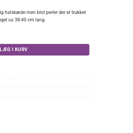
dig halskæde men blot perler der er trukket
regel ca 38-40 cm lang.
l
LÆG I KURV