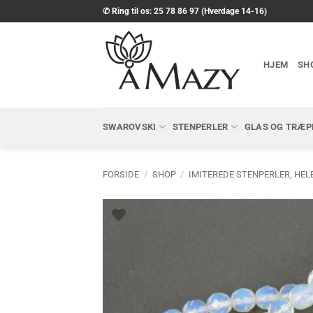
Fortsæt
✆ Ring til os: 25 78 86 97 (Hverdage 14-16)
til
indhold
HJEM
SH
SWAROVSKI
STENPERLER
GLAS OG TRÆP
FORSIDE
/
SHOP
/
IMITEREDE STENPERLER, HEL