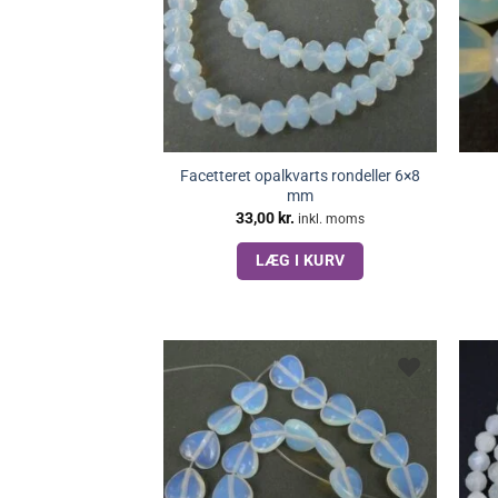
Facetteret opalkvarts rondeller 6×8
mm
33,00
kr.
inkl. moms
LÆG I KURV