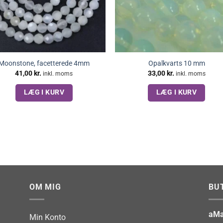
Moonstone, facetterede 4mm
Opalkvarts 10 mm
41,00
kr.
33,00
kr.
inkl. moms
inkl. moms
LÆG I KURV
LÆG I KURV
OM MIG
BU
aMa
Min Konto