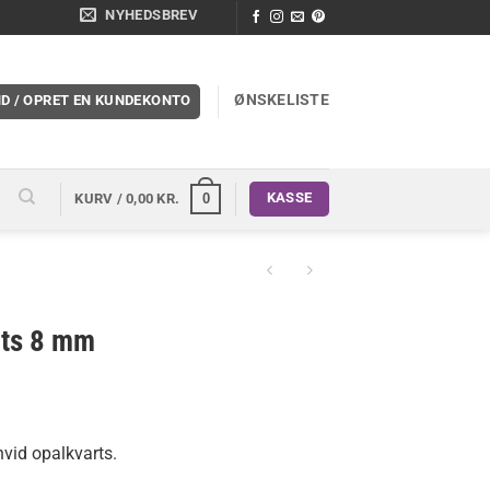
NYHEDSBREV
ØNSKELISTE
ND / OPRET EN KUNDEKONTO
KASSE
0
KURV /
0,00
KR.
rts 8 mm
hvid opalkvarts.