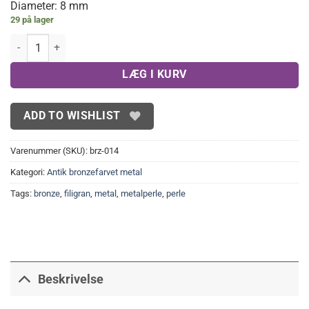
Diameter: 8 mm
29 på lager
'Bronze' Filigranperler 8 mm(20 stk.) antal
LÆG I KURV
ADD TO WISHLIST
Varenummer (SKU):
brz-014
Kategori:
Antik bronzefarvet metal
Tags:
bronze
,
filigran
,
metal
,
metalperle
,
perle
Beskrivelse