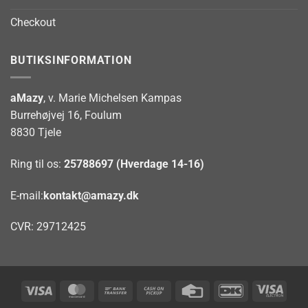
Checkout
BUTIKSINFORMATION
aMazy
, v. Marie Michelsen Kampas
Burrehøjvej 16, Foulum
8830 Tjele
Ring til os:
25788697 (Hverdage 14-16)
E-mail:
kontakt@amazy.dk
CVR: 29712425
Visa
MasterCard
Bank
Cash
Credit
DanKort
Visa
Transfer
on
Card
Elect