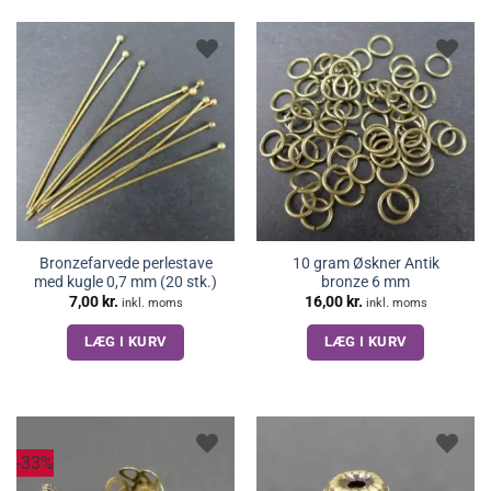
Bronzefarvede perlestave
10 gram Øskner Antik
med kugle 0,7 mm (20 stk.)
bronze 6 mm
7,00
kr.
16,00
kr.
inkl. moms
inkl. moms
LÆG I KURV
LÆG I KURV
-33%