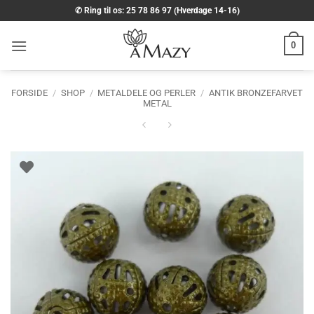
Fortsæt
✆ Ring til os: 25 78 86 97 (Hverdage 14-16)
til
indhold
0
FORSIDE
/
SHOP
/
METALDELE OG PERLER
/
ANTIK BRONZEFARVET
METAL