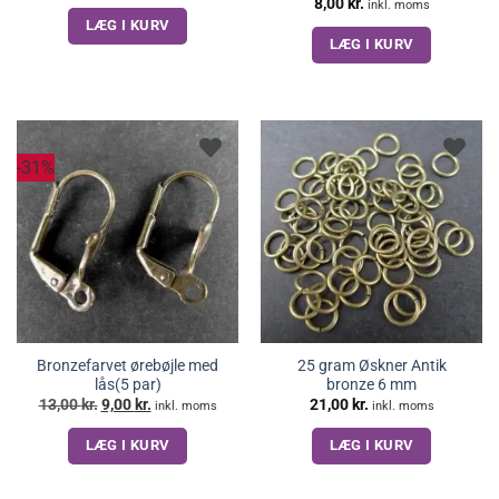
8,00
kr.
inkl. moms
LÆG I KURV
LÆG I KURV
-31%
Bronzefarvet ørebøjle med
25 gram Øskner Antik
lås(5 par)
bronze 6 mm
Den
Den
13,00
kr.
9,00
kr.
21,00
kr.
inkl. moms
inkl. moms
oprindelige
aktuelle
pris
pris
LÆG I KURV
LÆG I KURV
var:
er:
13,00 kr..
9,00 kr..