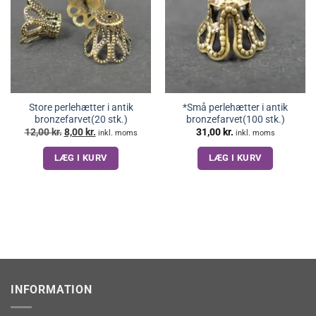
Store perlehætter i antik
*Små perlehætter i antik
bronzefarvet(20 stk.)
bronzefarvet(100 stk.)
Den
Den
12,00
kr.
8,00
kr.
31,00
kr.
inkl. moms
inkl. moms
oprindelige
aktuelle
pris
pris
LÆG I KURV
LÆG I KURV
var:
er:
12,00 kr..
8,00 kr..
INFORMATION