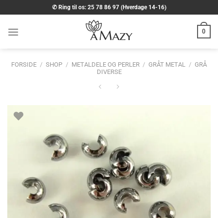
Fortsæt
✆ Ring til os: 25 78 86 97 (Hverdage 14-16)
til
indhold
0
FORSIDE
/
SHOP
/
METALDELE OG PERLER
/
GRÅT METAL
/
GRÅ
DIVERSE