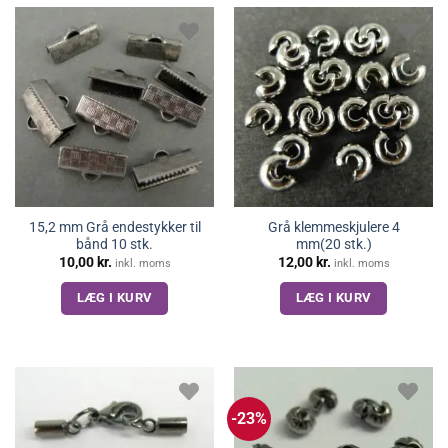
15,2 mm Grå endestykker til
Grå klemmeskjulere 4
bånd 10 stk.
mm(20 stk.)
10,00
kr.
12,00
kr.
inkl. moms
inkl. moms
LÆG I KURV
LÆG I KURV
-23%