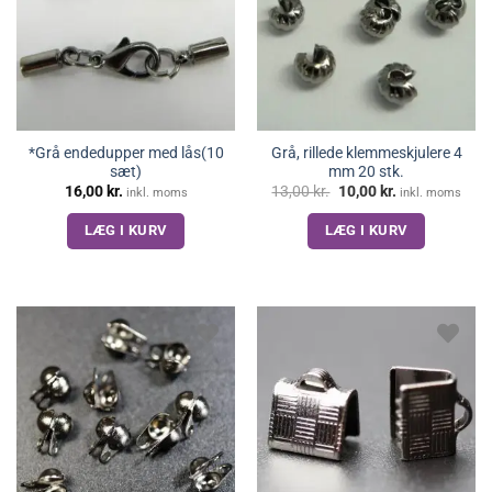
*Grå endedupper med lås(10
Grå, rillede klemmeskjulere 4
sæt)
mm 20 stk.
Den
Den
16,00
kr.
13,00
kr.
10,00
kr.
inkl. moms
inkl. moms
oprindelige
aktuelle
pris
pris
LÆG I KURV
LÆG I KURV
var:
er:
13,00 kr..
10,00 kr..