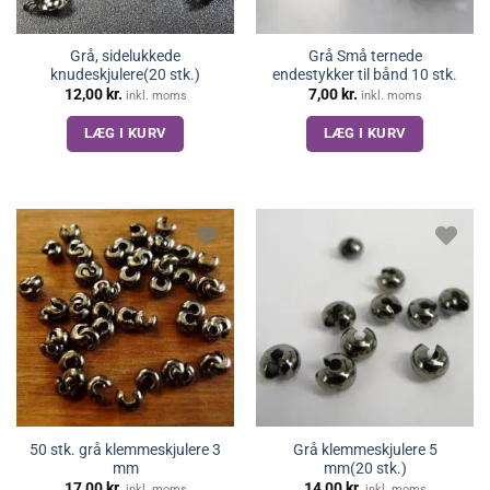
Grå, sidelukkede
Grå Små ternede
knudeskjulere(20 stk.)
endestykker til bånd 10 stk.
12,00
kr.
7,00
kr.
inkl. moms
inkl. moms
LÆG I KURV
LÆG I KURV
50 stk. grå klemmeskjulere 3
Grå klemmeskjulere 5
mm
mm(20 stk.)
17,00
kr.
14,00
kr.
inkl. moms
inkl. moms