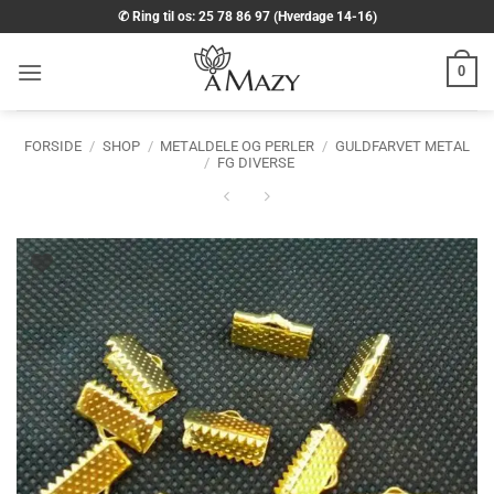
Fortsæt
✆ Ring til os: 25 78 86 97 (Hverdage 14-16)
til
indhold
0
FORSIDE
/
SHOP
/
METALDELE OG PERLER
/
GULDFARVET METAL
/
FG DIVERSE