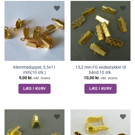
Klemmedupper, 3,5×11
15,2 mm FG endestykker til
mm(10 stk.)
bånd 10 stk.
9,00
kr.
10,00
kr.
inkl. moms
inkl. moms
LÆG I KURV
LÆG I KURV