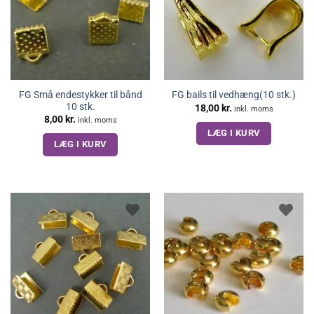
FG Små endestykker til bånd
FG bails til vedhæng(10 stk.)
10 stk.
18,00
kr.
inkl. moms
8,00
kr.
inkl. moms
LÆG I KURV
LÆG I KURV