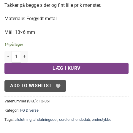
Takker på begge sider og fint lille prik mønster.
Materiale: Forgyldt metal
Mål: 13×6 mm
14 på lager
13mm FG endestykker til bånd 10 stk. antal
LÆG I KURV
ADD TO WISHLIST
Varenummer (SKU):
FG-351
Kategori:
FG Diverse
Tags:
afslutning
,
afslutningsdel
,
cord end
,
endedub
,
endestykke