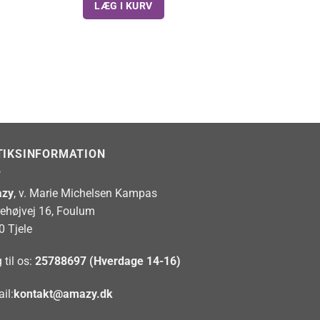
LÆG I KURV
TIKSINFORMATION
zy
, v. Marie Michelsen Kampas
rehøjvej 16, Foulum
0 Tjele
 til os:
25788697 (Hverdage 14-16)
il:
kontakt@amazy.dk