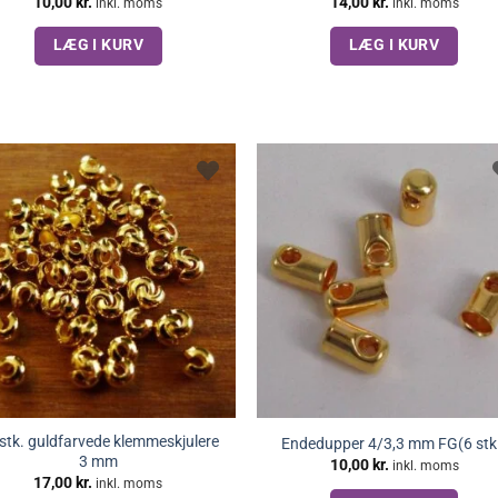
10,00
kr.
14,00
kr.
inkl. moms
inkl. moms
LÆG I KURV
LÆG I KURV
stk. guldfarvede klemmeskjulere
Endedupper 4/3,3 mm FG(6 stk
3 mm
10,00
kr.
inkl. moms
17,00
kr.
inkl. moms