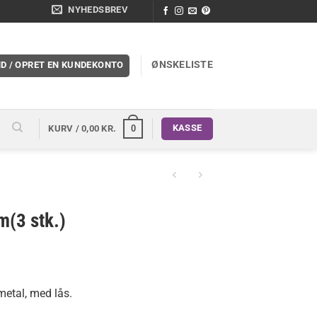
NYHEDSBREV
ØNSKELISTE
ND / OPRET EN KUNDEKONTO
KASSE
0
KURV /
0,00
KR.
m(3 stk.)
 metal, med lås.