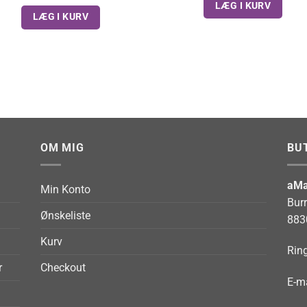
LÆG I KURV
LÆG I KURV
OM MIG
BU
aMa
Min Konto
Bur
Ønskeliste
883
Kurv
Ring
r
Checkout
E-ma