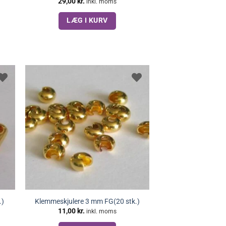
29,00
kr.
inkl. moms
LÆG I KURV
.)
Klemmeskjulere 3 mm FG(20 stk.)
11,00
kr.
inkl. moms