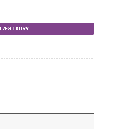
l
LÆG I KURV