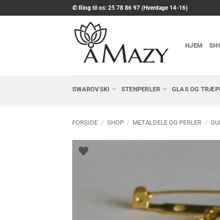
Fortsæt
✆ Ring til os: 25 78 86 97 (Hverdage 14-16)
til
indhold
HJEM
SH
SWAROVSKI
STENPERLER
GLAS OG TRÆP
FORSIDE
/
SHOP
/
METALDELE OG PERLER
/
GU