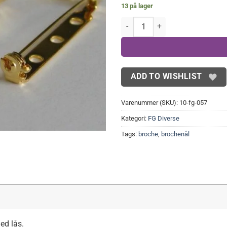
13 på lager
FG Brochenål 37 mm(3 stk.) anta
ADD TO WISHLIST
Varenummer (SKU):
10-fg-057
Kategori:
FG Diverse
Tags:
broche
,
brochenål
ed lås.