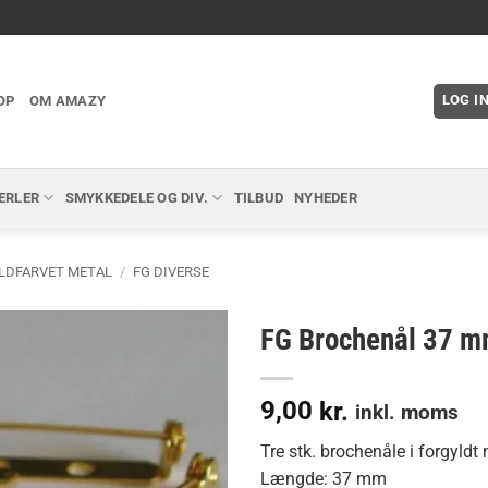
LOG I
OP
OM AMAZY
ERLER
SMYKKEDELE OG DIV.
TILBUD
NYHEDER
LDFARVET METAL
/
FG DIVERSE
FG Brochenål 37 m
9,00
kr.
inkl. moms
Tre stk. brochenåle i forgyldt
Længde: 37 mm