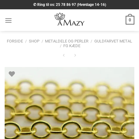
Fortsæt
✆ Ring til os: 25 78 86 97 (Hverdage 14-16)
til
indhold
0
FORSIDE
/
SHOP
/
METALDELE OG PERLER
/
GULDFARVET METAL
/
FG KÆDE