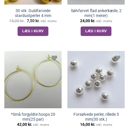
30 stk. Guldfarvede
Sølvfarvet flad ankerkæde, 2
stardustperler 4 mm
mm(1 meter)
Den
Den
15,00
kr.
7,50
kr.
24,00
kr.
inkl. moms
inkl. moms
oprindelige
aktuelle
pris
pris
LÆG I KURV
LÆG I KURV
var:
er:
15,00 kr..
7,50 kr..
*Små forgyldte hoops 20
Forsølvede perler, rillede 5
mm(25 par)
mm(30 stk.)
42,00
kr.
16,00
kr.
inkl. moms
inkl. moms