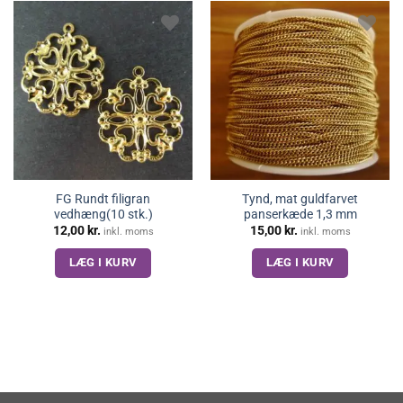
FG Rundt filigran
Tynd, mat guldfarvet
vedhæng(10 stk.)
panserkæde 1,3 mm
12,00
kr.
15,00
kr.
inkl. moms
inkl. moms
LÆG I KURV
LÆG I KURV