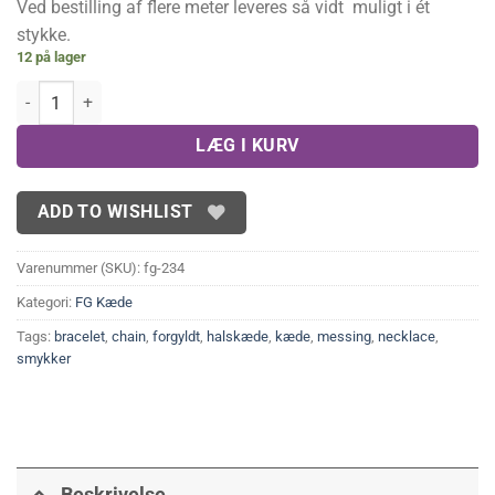
Ved bestilling af flere meter leveres så vidt muligt i ét
stykke.
12 på lager
FG ankerkæde, 2 mm(1 meter) antal
LÆG I KURV
ADD TO WISHLIST
Varenummer (SKU):
fg-234
Kategori:
FG Kæde
Tags:
bracelet
,
chain
,
forgyldt
,
halskæde
,
kæde
,
messing
,
necklace
,
smykker