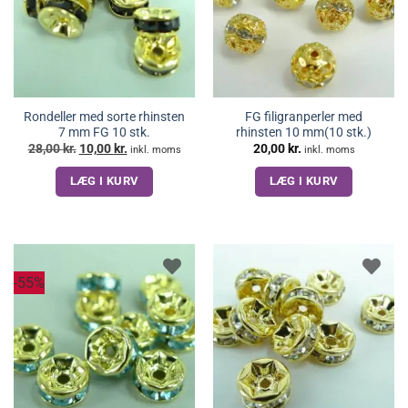
Rondeller med sorte rhinsten
FG filigranperler med
7 mm FG 10 stk.
rhinsten 10 mm(10 stk.)
Den
Den
28,00
kr.
10,00
kr.
20,00
kr.
inkl. moms
inkl. moms
oprindelige
aktuelle
pris
pris
LÆG I KURV
LÆG I KURV
var:
er:
28,00 kr..
10,00 kr..
-55%