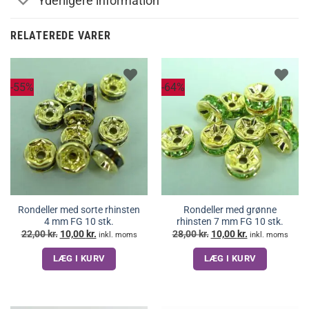
Yderligere information
RELATEREDE VARER
-55%
-64%
Rondeller med sorte rhinsten
Rondeller med grønne
4 mm FG 10 stk.
rhinsten 7 mm FG 10 stk.
Den
Den
Den
Den
22,00
kr.
10,00
kr.
28,00
kr.
10,00
kr.
inkl. moms
inkl. moms
oprindelige
aktuelle
oprindelige
aktuelle
pris
pris
pris
pris
LÆG I KURV
LÆG I KURV
var:
er:
var:
er:
22,00 kr..
10,00 kr..
28,00 kr..
10,00 kr..