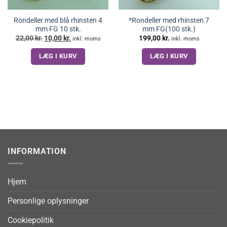
Rondeller med blå rhinsten 4
*Rondeller med rhinsten 7
mm FG 10 stk.
mm FG(100 stk.)
Den
Den
22,00
kr.
10,00
kr.
199,00
kr.
inkl. moms
inkl. moms
oprindelige
aktuelle
pris
pris
LÆG I KURV
LÆG I KURV
var:
er:
22,00 kr..
10,00 kr..
INFORMATION
Hjem
Personlige oplysninger
Cookiepolitik