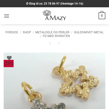
Fortsæt
✆ Ring til os: 25 78 86 97 (Hverdage 14-16)
til
indhold
0
FORSIDE
/
SHOP
/
METALDELE OG PERLER
/
GULDFARVET METAL
/
FG MED RHINSTEN
-25%