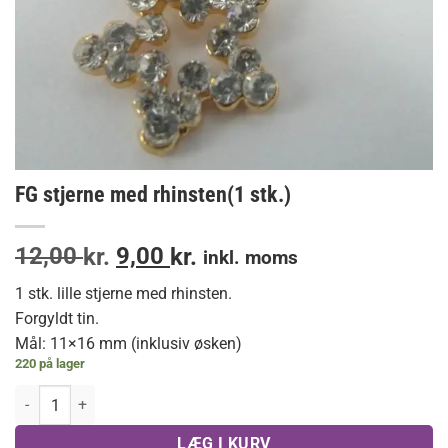
FG stjerne med rhinsten(1 stk.)
Den
Den
12,00
9,00
kr.
kr.
inkl. moms
oprindelige
aktuelle
1 stk. lille stjerne med rhinsten.
pris
pris
Forgyldt tin.
var:
er:
Mål: 11×16 mm (inklusiv øsken)
12,00 kr..
9,00 kr..
220 på lager
FG stjerne med rhinsten(1 stk.) antal
LÆG I KURV