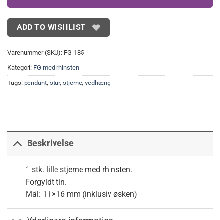
ADD TO WISHLIST
Varenummer (SKU):
FG-185
Kategori:
FG med rhinsten
Tags:
pendant
,
star
,
stjerne
,
vedhæng
Beskrivelse
1 stk. lille stjerne med rhinsten.
Forgyldt tin.
Mål: 11×16 mm (inklusiv øsken)