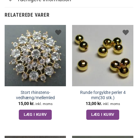
RELATEREDE VARER
Stort rhinstens-
Runde forgyldte perler 4
vedhæng/mellemled
mm(30 stk.)
15,00
kr.
13,00
kr.
inkl. moms
inkl. moms
LÆG I KURV
LÆG I KURV