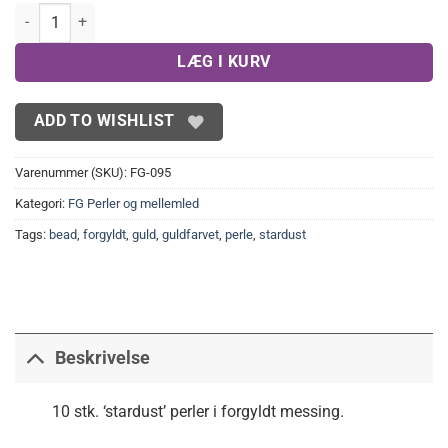
Forgyldte stardustperler,lyse 8 mm(10 stk.) antal
LÆG I KURV
ADD TO WISHLIST
Varenummer (SKU):
FG-095
Kategori:
FG Perler og mellemled
Tags:
bead
,
forgyldt
,
guld
,
guldfarvet
,
perle
,
stardust
Beskrivelse
10 stk. ‘stardust’ perler i forgyldt messing.