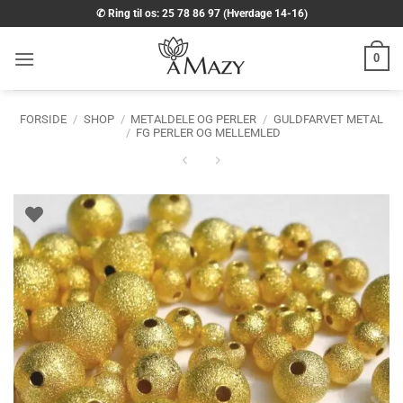
Fortsæt
✆ Ring til os: 25 78 86 97 (Hverdage 14-16)
til
indhold
0
FORSIDE
/
SHOP
/
METALDELE OG PERLER
/
GULDFARVET METAL
/
FG PERLER OG MELLEMLED