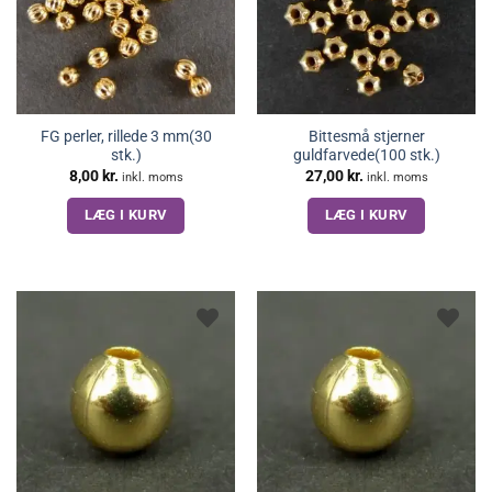
FG perler, rillede 3 mm(30
Bittesmå stjerner
stk.)
guldfarvede(100 stk.)
8,00
kr.
27,00
kr.
inkl. moms
inkl. moms
LÆG I KURV
LÆG I KURV