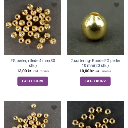
FG perler, rillede 4 mm(30
2.sortering- Runde FG perler
stk.)
10 mm(20 stk.)
13,00
kr.
10,00
kr.
inkl. moms
inkl. moms
LÆG I KURV
LÆG I KURV