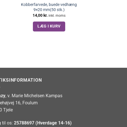
Kobberfarvede, buede vedhæng
)
9×20 mm(50 stk.)
14,00
kr.
inkl. moms
LÆG I KURV
TIKSINFORMATION
zy
, v. Marie Michelsen Kampas
rehøjvej 16, Foulum
0 Tjele
 til os:
25788697 (Hverdage 14-16)