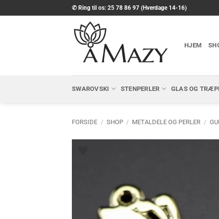
Fortsæt
✆ Ring til os: 25 78 86 97 (Hverdage 14-16)
til
indhold
HJEM
SH
SWAROVSKI
STENPERLER
GLAS OG TRÆP
FORSIDE
/
SHOP
/
METALDELE OG PERLER
/
GU