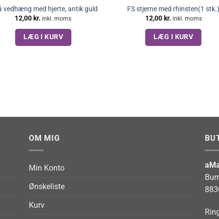
 vedhæng med hjerte, antik guld
FS stjerne med rhinsten(1 stk.
12,00
kr.
12,00
kr.
inkl. moms
inkl. moms
LÆG I KURV
LÆG I KURV
OM MIG
BU
aMa
Min Konto
Bur
Ønskeliste
883
Kurv
Ring