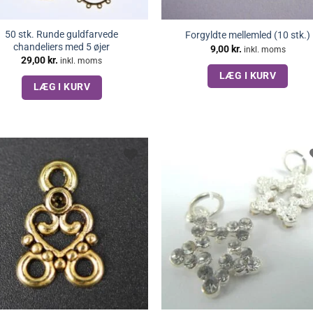
50 stk. Runde guldfarvede
Forgyldte mellemled (10 stk.)
chandeliers med 5 øjer
9,00
kr.
inkl. moms
29,00
kr.
inkl. moms
LÆG I KURV
LÆG I KURV