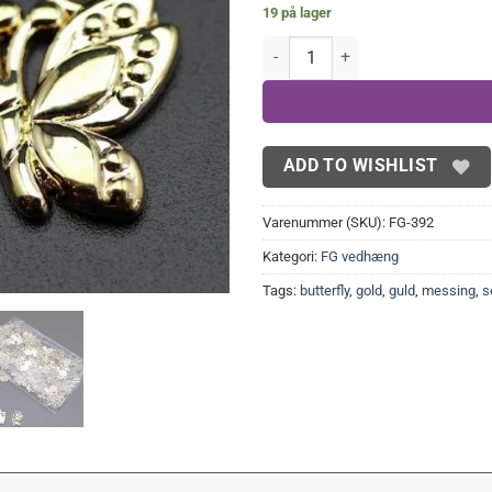
19 på lager
Lyse FG sommerfugle 100 stk. an
ADD TO WISHLIST
Varenummer (SKU):
FG-392
Kategori:
FG vedhæng
Tags:
butterfly
,
gold
,
guld
,
messing
,
s