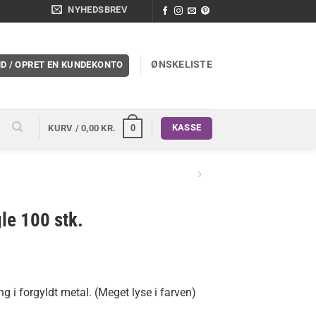
NYHEDSBREV
ØNSKELISTE
ND / OPRET EN KUNDEKONTO
KASSE
0
KURV /
0,00
KR.
le 100 stk.
i forgyldt metal. (Meget lyse i farven)