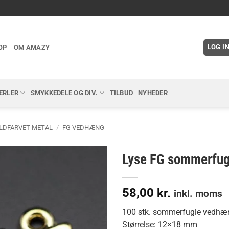
LOG I
OP
OM AMAZY
ERLER
SMYKKEDELE OG DIV.
TILBUD
NYHEDER
LDFARVET METAL
/
FG VEDHÆNG
Lyse FG sommerfug
58,00
kr.
inkl. moms
100 stk. sommerfugle vedhæng 
Størrelse: 12×18 mm