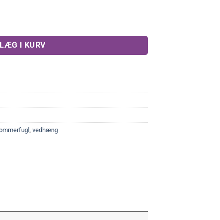
tal
LÆG I KURV
ommerfugl
,
vedhæng