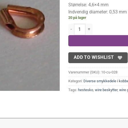
Størrelse: 4,6×4 mm
Indvendig diameter: 0,53 mm
20 på lager
Wirebeskyttere, kobber (20 stk.) 
ADD TO WISHLIST
Varenummer (SKU):
10-cu-028
Kategori:
Diverse smykkedele i kobb
Tags:
hestesko
,
wire beskytter
,
wire 