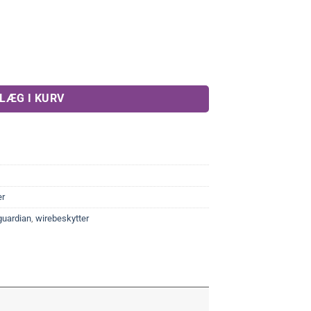
antal
LÆG I KURV
er
guardian
,
wirebeskytter