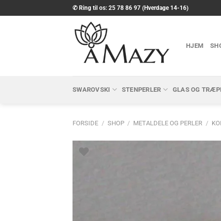
Fortsæt
✆ Ring til os: 25 78 86 97 (Hverdage 14-16)
til
indhold
HJEM
SH
SWAROVSKI
STENPERLER
GLAS OG TRÆP
FORSIDE
/
SHOP
/
METALDELE OG PERLER
/
KO