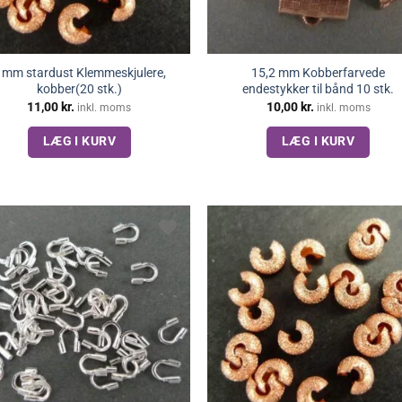
 mm stardust Klemmeskjulere,
15,2 mm Kobberfarvede
kobber(20 stk.)
endestykker til bånd 10 stk.
11,00
kr.
10,00
kr.
inkl. moms
inkl. moms
LÆG I KURV
LÆG I KURV