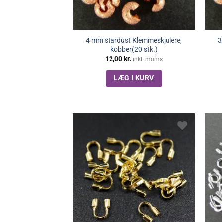
4 mm stardust Klemmeskjulere,
3
kobber(20 stk.)
12,00
kr.
inkl. moms
LÆG I KURV