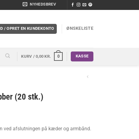
NYHEDSBREV
ØNSKELISTE
ND / OPRET EN KUNDEKONTO
KASSE
0
KURV /
0,00
KR.
ber (20 stk.)
ren ved afslutningen på kæder og armbånd.