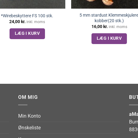
5 mm stardust Klemmeskjulere
*Wirebeskyttere FS 100 stk.
kobber(20 stk.)
24,00
kr.
inkl. moms
16,00
kr.
inkl. moms
LÆG I KURV
LÆG I KURV
OM MIG
BU
aMa
Min Konto
Bur
Ønskeliste
883