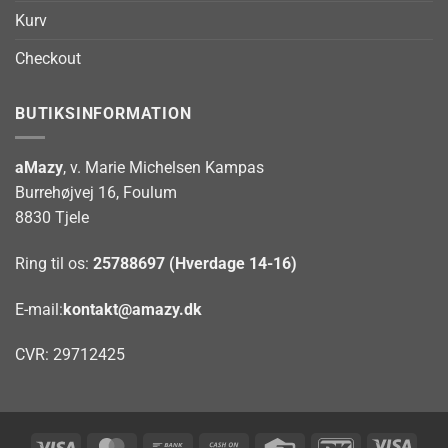
Kurv
Checkout
BUTIKSINFORMATION
aMazy
, v. Marie Michelsen Kampas
Burrehøjvej 16, Foulum
8830 Tjele
Ring til os:
25788697 (Hverdage 14-16)
E-mail:
kontakt@amazy.dk
CVR: 29712425
Visa
MasterCard
Bank
Cash
Credit
DanKort
Visa