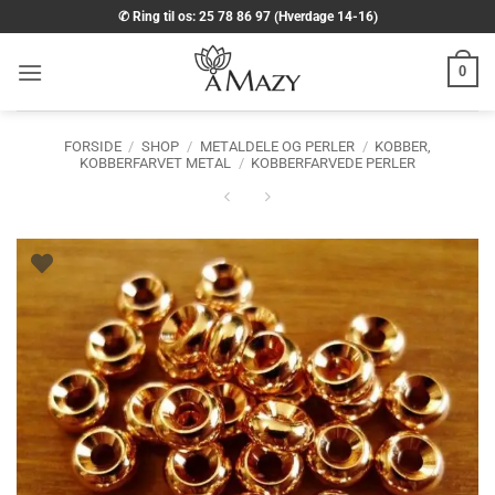
Fortsæt
✆ Ring til os: 25 78 86 97 (Hverdage 14-16)
til
indhold
0
FORSIDE
/
SHOP
/
METALDELE OG PERLER
/
KOBBER,
KOBBERFARVET METAL
/
KOBBERFARVEDE PERLER