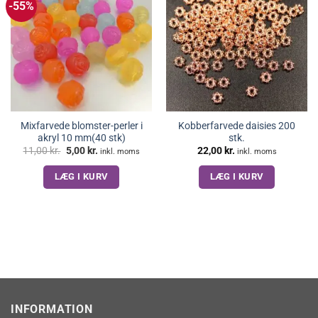
-55%
Mixfarvede blomster-perler i
Kobberfarvede daisies 200
akryl 10 mm(40 stk)
stk.
Den
Den
11,00
kr.
5,00
kr.
22,00
kr.
inkl. moms
inkl. moms
oprindelige
aktuelle
pris
pris
LÆG I KURV
LÆG I KURV
var:
er:
11,00 kr..
5,00 kr..
INFORMATION