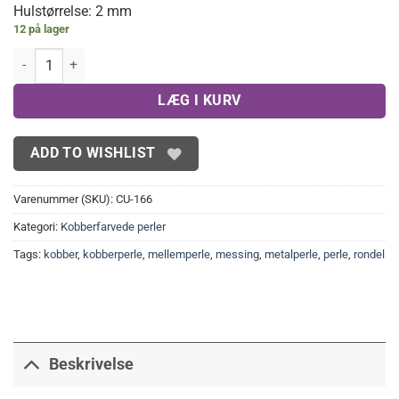
Hulstørrelse: 2 mm
12 på lager
30 stk. Kobberfarvede rondeller 6x3 mm antal
LÆG I KURV
ADD TO WISHLIST
Varenummer (SKU):
CU-166
Kategori:
Kobberfarvede perler
Tags:
kobber
,
kobberperle
,
mellemperle
,
messing
,
metalperle
,
perle
,
rondel
Beskrivelse