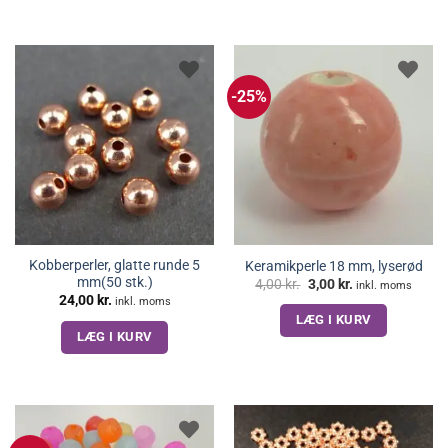
-25%
Kobberperler, glatte runde 5
Keramikperle 18 mm, lyserød
mm(50 stk.)
Den
Den
4,00
kr.
3,00
kr.
inkl. moms
oprindelige
aktuelle
24,00
kr.
inkl. moms
pris
pris
LÆG I KURV
var:
er:
4,00 kr..
3,00 kr..
LÆG I KURV